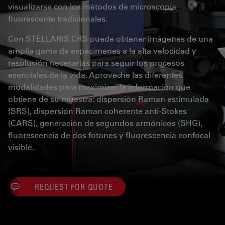
visualizarse con los métodos de microscopía
fluorescente tradicionales.
Con STELLARIS CRS puede obtener imágenes de una
amplia gama de especímenes a la alta velocidad y
resolución necesarias para seguir los procesos
esenciales de la vida. Aproveche las diferentes
modalidades para maximizar la información que
obtiene de su muestra: dispersión Raman estimulada
(SRS), dispersión Raman coherente anti-Stokes
(CARS), generación de segundos armónicos (SHG),
fluorescencia de dos fotones y fluorescencia confocal
visible.
REQUEST FOR QUOTE