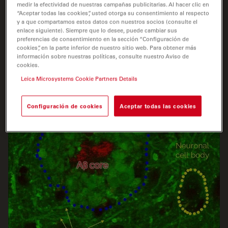
además de la intensidad de fluorescencia confocal y la
medir la efectividad de nuestras campañas publicitarias. Al hacer clic en
información de tiempo de vida, para sacar el máximo
“Aceptar todas las cookies”, usted otorga su consentimiento al respecto
y a que compartamos estos datos con nuestros socios (consulte el
partido de su experimento.
enlace siguiente). Siempre que lo desee, puede cambiar sus
preferencias de consentimiento en la sección “Configuración de
cookies”, en la parte inferior de nuestro sitio web. Para obtener más
información sobre nuestras políticas, consulte nuestro Aviso de
cookies.
Leica Microsystems Cookie Partners Details
Configuración de cookies
Aceptar todas las cookies