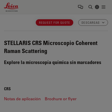
Leica Microsystems Logo
Togg
Introduzca
REQUEST FOR QUOTE
DESCARGAS
STELLARIS CRS
Microscopio Coherent
Raman Scattering
Explore la microscopía química sin marcadores
CRS
Notas de aplicación
Brochure or flyer