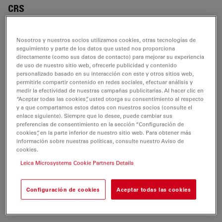
CRS
Nosotros y nuestros socios utilizamos cookies, otras tecnologías de
seguimiento y parte de los datos que usted nos proporciona
NOTAS DE APLICACIÓN
directamente (como sus datos de contacto) para mejorar su experiencia
de uso de nuestro sitio web, ofrecerle publicidad y contenido
personalizado basado en su interacción con este y otros sitios web,
Confocal Applications with the White Light
permitirle compartir contenido en redes sociales, efectuar análisis y
Laser (WLL) - STELLARIS Application Note
medir la efectividad de nuestras campañas publicitarias. Al hacer clic en
“Aceptar todas las cookies”, usted otorga su consentimiento al respecto
Jul 27, 2026
PDF, 3 MB
y a que compartamos estos datos con nuestros socios (consulte el
enlace siguiente). Siempre que lo desee, puede cambiar sus
DOWNLOAD
preferencias de consentimiento en la sección “Configuración de
cookies”, en la parte inferior de nuestro sitio web. Para obtener más
información sobre nuestras políticas, consulte nuestro Aviso de
Taking Vibrational Contrast to the Next Level
cookies.
- STELLARIS 8 CRS Application Note
Leica Microsystems Cookie Partners Details
Jul 27, 2026
PDF, 11 MB
Configuración de cookies
Aceptar todas las cookies
DOWNLOAD