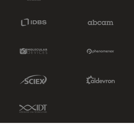
IDBS Link
Abcam Limited
Molecular Devices Link
Phenomenex L
Sciex Link
Aldevron Link
IDT Link