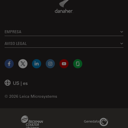
EMPRESA
AVISO LEGAL
Facebook
X
LinkedIn
Instagram
YouTube
Glassdoor
US
|
es
© 2026 Leica Microsystems
Beckman Coulter Link
Genedata Link