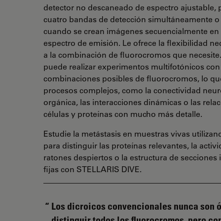
detector no descaneado de espectro ajustable, 
cuatro bandas de detección simultáneamente o
cuando se crean imágenes secuencialmente en c
espectro de emisión. Le ofrece la flexibilidad n
a la combinación de fluorocromos que necesit
puede realizar experimentos multifotónicos con
combinaciones posibles de fluorocromos, lo que
procesos complejos, como la conectividad neuro
orgánica, las interacciones dinámicas o las rela
células y proteínas con mucho más detalle.
Estudie la metástasis en muestras vivas utiliza
para distinguir las proteínas relevantes, la act
ratones despiertos o la estructura de secciones 
fijas con STELLARIS DIVE.
Los dicroicos convencionales nunca son 
distinguir todos los fluorocromos, pero co