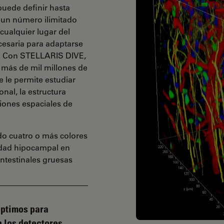
puede definir hasta
 un número ilimitado
ualquier lugar del
ecesaria para adaptarse
e. Con STELLARIS DIVE,
 más de mil millones de
 le permite estudiar
nal, la estructura
ciones espaciales de
ndo cuatro o más colores
ividad hipocampal en
intestinales gruesas
óptimos para
n los detectores