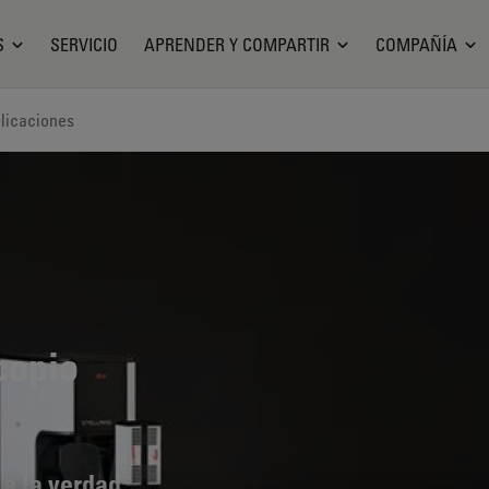
S
SERVICIO
APRENDER Y COMPARTIR
COMPAÑÍA
licaciones
copio
 a la verdad