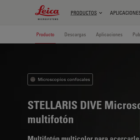
Leica Microsystems Logo
PRODUCTOS
APLICACIONE
Producto
Descargas
Aplicaciones
Pub
Microscopios confocales
⋯
STELLARIS DIVE
Micros
multifotón
Multifotón multicolor para acercarle