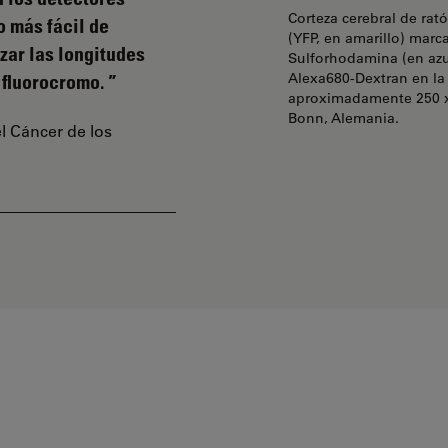
Corteza cerebral de rat
o más fácil de
(YFP, en amarillo) marc
zar las longitudes
Sulforhodamina (en azu
Alexa680-Dextran en la 
 fluorocromo.
aproximadamente 250 x
Bonn, Alemania.
el Cáncer de los