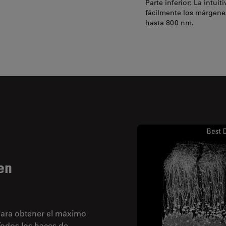
Parte inferior: La intui
fácilmente los márgene
hasta 800 nm.
en
para obtener el máximo
Todos los haces de