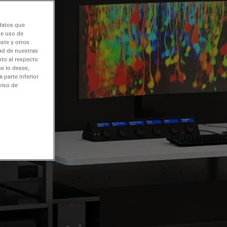
 datos que
de uso de
ste y otros
dad de nuestras
nto al respecto
e lo desee,
 parte inferior
viso de