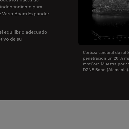
 independiente para
az Vario Beam Expander
el equilibrio adecuado
tivo de su
Corteza cerebral de rat
penetración un 20 % ma
motCorr. Muestra por co
DZNE Bonn (Alemania)