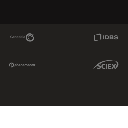
Genedata Link
IDBS Link
Phenomenex Link
Sciex Link