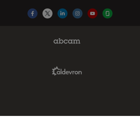
Facebook
X
LinkedIn
Instagram
YouTube
Glassdoor
Abcam Limited Link
Aldevron Link