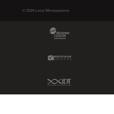
© 2026 Leica Microsystems
Beckman Coulter Link
Molecular Devices Link
IDT Link