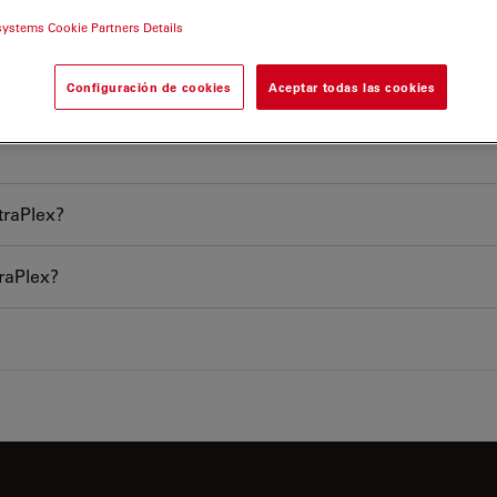
systems Cookie Partners Details
 los datos?
Configuración de cookies
Aceptar todas las cookies
traPlex?
raPlex?