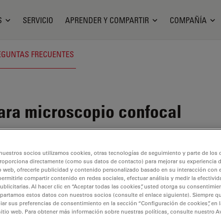
S
SERVICIO
APRENDER Y COMPARTIR
COMPAÑÍA
EGUNTAS FRECUENTES
ara microscopio confocal
camino rápido hacia una investigación gratifi
nuestros socios utilizamos cookies, otras tecnologías de seguimiento y parte de los
roporciona directamente (como sus datos de contacto) para mejorar su experiencia 
o web, ofrecerle publicidad y contenido personalizado basado en su interacción con e
permitirle compartir contenido en redes sociales, efectuar análisis y medir la efectivi
licitarias. Al hacer clic en “Aceptar todas las cookies”, usted otorga su consentimie
partamos estos datos con nuestros socios (consulte el enlace siguiente). Siempre qu
r sus preferencias de consentimiento en la sección “Configuración de cookies”, en la
sitio web. Para obtener más información sobre nuestras políticas, consulte nuestro A