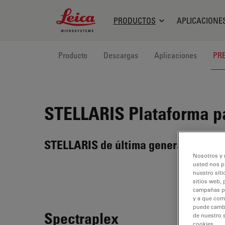
Leica Microsystems Logo
PRODUCTOS
APLICACIONE
Producto
Descargas
Aplicaciones
PR
STELLARIS
Plataforma p
STELLARIS de última generación. Su 
Nosotros y 
usted nos p
nuestro siti
sitios web, 
campañas pub
y a que com
puede cambia
Spectraplex
de nuestro 
cookies.