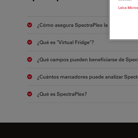
Leica Micro
¿Cómo asegura SpectraPlex la fiabilidad de
Show answer
¿Qué es "Virtual Fridge"?
Show answer
¿Qué campos pueden beneficiarse de Spec
Show answer
¿Cuántos marcadores puede analizar Spect
Show answer
¿Qué es SpectraPlex?
Show answer