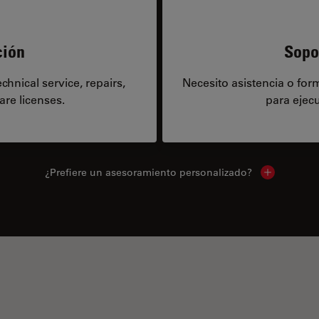
ción
Sopo
hnical service, repairs,
Necesito asistencia o fo
are licenses.
para ejecu
¿Prefiere un asesoramiento personalizado?
Show local 