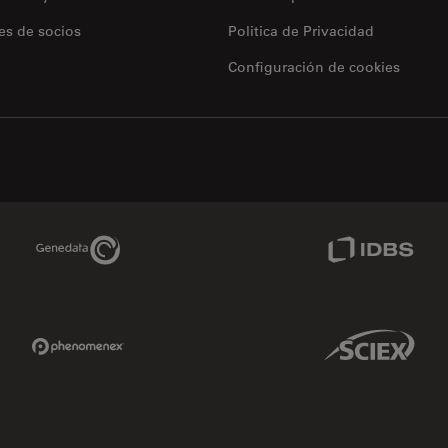
es de socios
Politica de Privacidad
Configuración de cookies
Genedata Link
IDBS Link
Phenomenex Link
Sciex Link