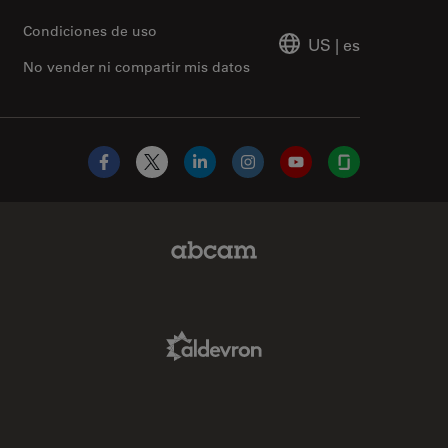
Condiciones de uso
US
|
es
No vender ni compartir mis datos
Facebook
X
LinkedIn
Instagram
YouTube
Glassdoor
Abcam Limited Link
Aldevron Link