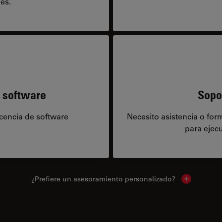
es.
e software
Sopo
icencia de software
Necesito asistencia o fo
para ejecu
¿Prefiere un asesoramiento personalizado?
Show local 