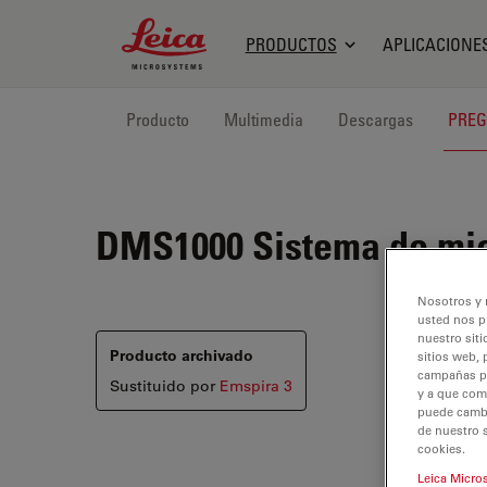
Leica Microsystems Logo
PRODUCTOS
APLICACIONE
Producto
Multimedia
Descargas
PREG
DMS1000
Sistema de mic
Nosotros y 
usted nos p
nuestro siti
Producto archivado
sitios web, 
campañas pub
Sustituido por
Emspira 3
y a que com
puede cambia
de nuestro 
cookies.
Leica Micro