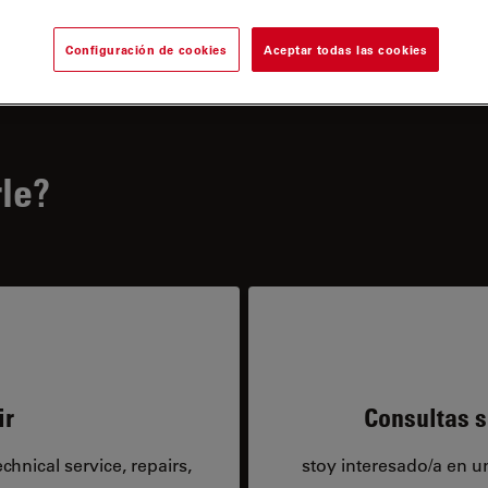
Configuración de cookies
Aceptar todas las cookies
le?
ir
Consultas s
hnical service, repairs,
stoy interesado/a en 