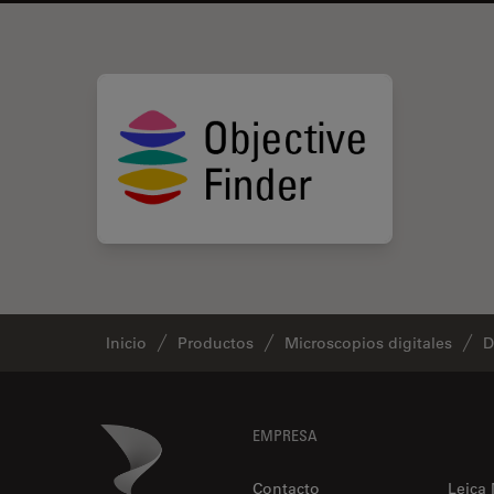
Inicio
Productos
Microscopios digitales
D
Footer
Danaher Logo
EMPRESA
Contacto
Leica