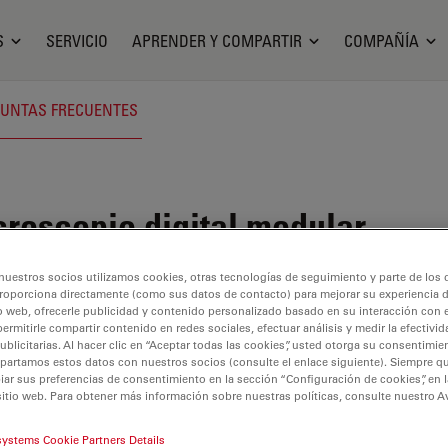
S
SERVICIO
APRENDER Y COMPARTIR
COMPAÑÍA
UNTAS FRECUENTES
roscopio digital modular
nuestros socios utilizamos cookies, otras tecnologías de seguimiento y parte de los
roporciona directamente (como sus datos de contacto) para mejorar su experiencia 
o web, ofrecerle publicidad y contenido personalizado basado en su interacción con e
permitirle compartir contenido en redes sociales, efectuar análisis y medir la efectivi
licitarias. Al hacer clic en “Aceptar todas las cookies”, usted otorga su consentimie
partamos estos datos con nuestros socios (consulte el enlace siguiente). Siempre qu
r sus preferencias de consentimiento en la sección “Configuración de cookies”, en la
sitio web. Para obtener más información sobre nuestras políticas, consulte nuestro A
systems Cookie Partners Details