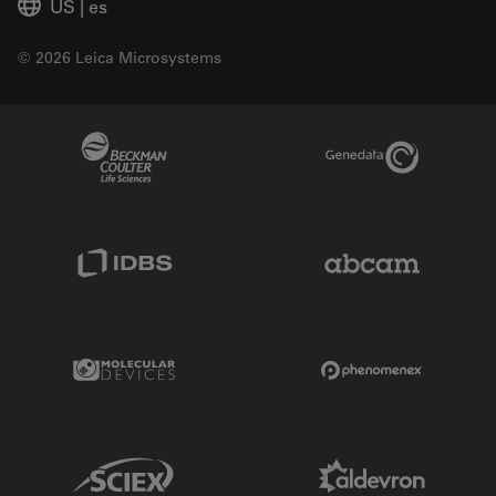
US
|
es
© 2026 Leica Microsystems
Beckman Coulter Link
Genedata Link
IDBS Link
Abcam Limited
Molecular Devices Link
Phenomenex L
Sciex Link
Aldevron Link