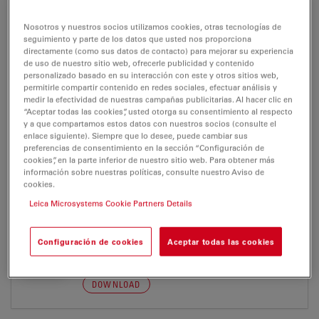
DMshare
Nosotros y nuestros socios utilizamos cookies, otras tecnologías de
seguimiento y parte de los datos que usted nos proporciona
Certificados
directamente (como sus datos de contacto) para mejorar su experiencia
de uso de nuestro sitio web, ofrecerle publicidad y contenido
Manuales de usuario/Instrucciones de uso (IFU)
personalizado basado en su interacción con este y otros sitios web,
permitirle compartir contenido en redes sociales, efectuar análisis y
medir la efectividad de nuestras campañas publicitarias. Al hacer clic en
“Aceptar todas las cookies”, usted otorga su consentimiento al respecto
DMshare
y a que compartamos estos datos con nuestros socios (consulte el
enlace siguiente). Siempre que lo desee, puede cambiar sus
preferencias de consentimiento en la sección “Configuración de
cookies”, en la parte inferior de nuestro sitio web. Para obtener más
información sobre nuestras políticas, consulte nuestro Aviso de
CERTIFICADOS
cookies.
Leica Microsystems Cookie Partners Details
Leica DMshare-EC Declaration-LAB
04.06.2012
Configuración de cookies
Aceptar todas las cookies
Jul 27, 2026
PDF, 171 KB
DOWNLOAD