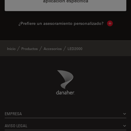
aplicación específica
¿Prefiere un asesoramiento personalizado?
Show local 
✕
Inicio
Productos
Accesorios
LED2000
Danaher Logo
Footer
EMPRESA
AVISO LEGAL