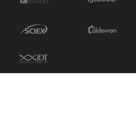
Sciex Link
Aldevron Link
IDT Link