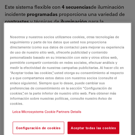
Este sistema flexible con
4 secuencias
de iluminación
incidente
programadas
proporciona una variedad de
contrastes
y técnicas de
iluminación
para la
configuración sencilla
y rápida de aplicaciones
específicas.
Nosotros y nuestros socios utilizamos cookies, otras tecnologías de
seguimiento y parte de los datos que usted nos proporciona
directamente (como sus datos de contacto) para mejorar su experiencia
de uso de nuestro sitio web, ofrecerle publicidad y contenido
personalizado basado en su interacción con este y otros sitios web,
permitirle compartir contenido en redes sociales, efectuar análisis y
medir la efectividad de nuestras campañas publicitarias. Al hacer clic en
“Aceptar todas las cookies”, usted otorga su consentimiento al respecto
y a que compartamos estos datos con nuestros socios (consulte el
enlace siguiente). Siempre que lo desee, puede cambiar sus
preferencias de consentimiento en la sección “Configuración de
cookies”, en la parte inferior de nuestro sitio web. Para obtener más
información sobre nuestras políticas, consulte nuestro Aviso de
cookies.
Leica Microsystems Cookie Partners Details
Configuración de cookies
Aceptar todas las cookies