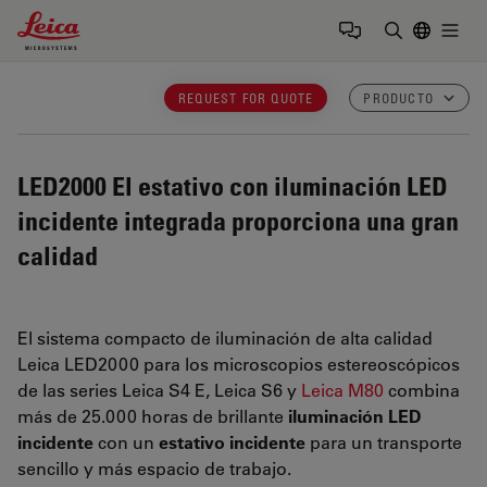
Leica Microsystems Logo
Togg
Introduzca
REQUEST FOR QUOTE
PRODUCTO
LED2000
El estativo con iluminación LED
incidente integrada proporciona una gran
calidad
El sistema compacto de iluminación de alta calidad
Leica LED2000 para los microscopios estereoscópicos
de las series
Leica S4 E, Leica S6 y
Leica M80
combina
más de 25.000 horas de brillante
iluminación LED
incidente
con un
estativo incidente
para un transporte
sencillo y más espacio de trabajo.