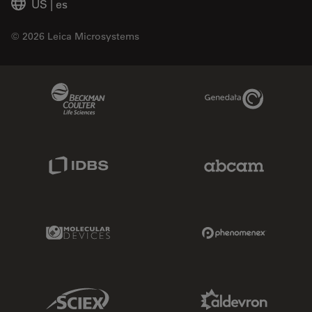
US
|
es
© 2026 Leica Microsystems
Beckman Coulter Link
Genedata Link
IDBS Link
Abcam Limited
Molecular Devices Link
Phenomenex L
Sciex Link
Aldevron Link