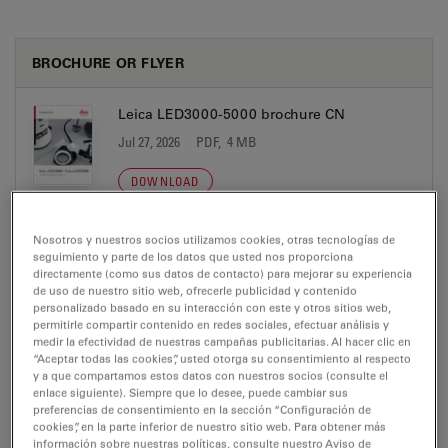
BROCHURE OR FLYER
Leica LED3000-5000 brochure CN
Jul 27, 2026
PDF, 4 MB
DOWNLOAD
Nosotros y nuestros socios utilizamos cookies, otras tecnologías de
Leica LED3000-5000 Brochure DE
seguimiento y parte de los datos que usted nos proporciona
Jul 27, 2026
PDF, 4 MB
directamente (como sus datos de contacto) para mejorar su experiencia
de uso de nuestro sitio web, ofrecerle publicidad y contenido
personalizado basado en su interacción con este y otros sitios web,
DOWNLOAD
permitirle compartir contenido en redes sociales, efectuar análisis y
medir la efectividad de nuestras campañas publicitarias. Al hacer clic en
“Aceptar todas las cookies”, usted otorga su consentimiento al respecto
Leica LED3000-5000 Brochure EN
y a que compartamos estos datos con nuestros socios (consulte el
enlace siguiente). Siempre que lo desee, puede cambiar sus
Jul 27, 2026
PDF, 4 MB
preferencias de consentimiento en la sección “Configuración de
cookies”, en la parte inferior de nuestro sitio web. Para obtener más
DOWNLOAD
información sobre nuestras políticas, consulte nuestro Aviso de