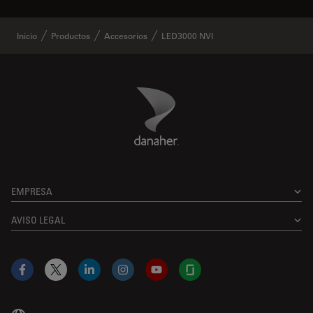
Inicio
Productos
Accesorios
LED3000 NVI
Danaher Logo
Footer
EMPRESA
AVISO LEGAL
Facebook
X
LinkedIn
Instagram
YouTube
Glassdoor