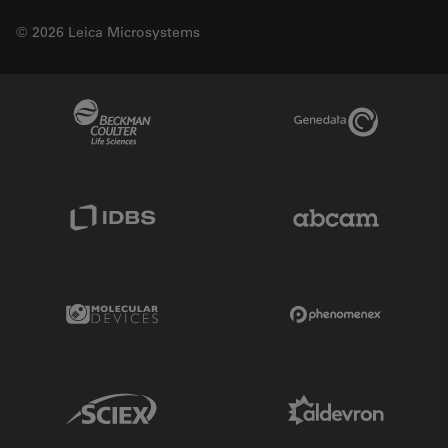
© 2026 Leica Microsystems
Beckman Coulter Link
Genedata Link
IDBS Link
Abcam Limited
Molecular Devices Link
Phenomenex L
Sciex Link
Aldevron Link