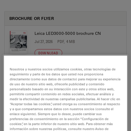
BROCHURE OR FLYER
Leica LED3000-5000 brochure CN
Jul 27, 2026
PDF, 4 MB
DOWNLOAD
Nosotros y nuestros socios utilizamos cookies, otras tecnologías de
Leica LED3000-5000 Brochure DE
seguimiento y parte de los datos que usted nos proporciona
Jul 27, 2026
PDF, 4 MB
directamente (como sus datos de contacto) para mejorar su experiencia
de uso de nuestro sitio web, ofrecerle publicidad y contenido
personalizado basado en su interacción con este y otros sitios web,
DOWNLOAD
permitirle compartir contenido en redes sociales, efectuar análisis y
medir la efectividad de nuestras campañas publicitarias. Al hacer clic en
“Aceptar todas las cookies”, usted otorga su consentimiento al respecto
Leica LED3000-5000 Brochure EN
y a que compartamos estos datos con nuestros socios (consulte el
enlace siguiente). Siempre que lo desee, puede cambiar sus
Jul 27, 2026
PDF, 4 MB
preferencias de consentimiento en la sección “Configuración de
cookies”, en la parte inferior de nuestro sitio web. Para obtener más
DOWNLOAD
información sobre nuestras políticas, consulte nuestro Aviso de