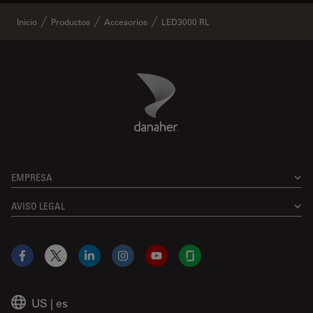
Inicio
Productos
Accesorios
LED3000 RL
Danaher Logo
Footer
EMPRESA
AVISO LEGAL
Facebook
X
LinkedIn
Instagram
YouTube
Glassdoor
US
|
es