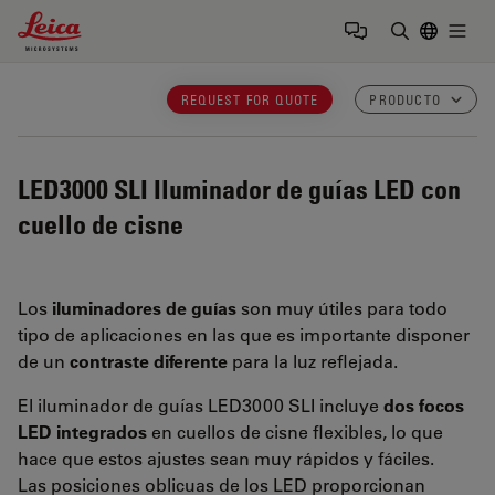
Leica Microsystems Logo
Togg
Introduzca
REQUEST FOR QUOTE
PRODUCTO
LED3000 SLI
Iluminador de guías LED con
cuello de cisne
Los
iluminadores de guías
son muy útiles para todo
tipo de aplicaciones en las que es importante disponer
de un
contraste diferente
para la luz reflejada.
El iluminador de guías LED3000 SLI incluye
dos focos
LED integrados
en cuellos de cisne flexibles, lo que
hace que estos ajustes sean muy rápidos y fáciles.
Las posiciones oblicuas de los LED proporcionan