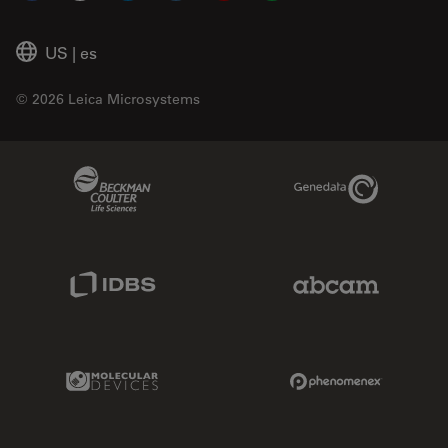
US
|
es
© 2026 Leica Microsystems
Beckman Coulter Link
Genedata Link
IDBS Link
Abcam Limited
Molecular Devices Link
Phenomenex L