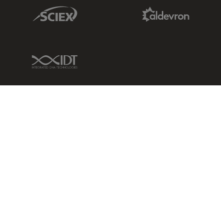
Sciex Link
Aldevron Link
IDT Link