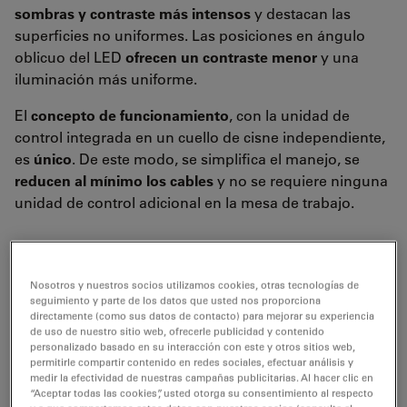
sombras y contraste más intensos
y destacan las
superficies no uniformes. Las posiciones en ángulo
oblicuo del LED
ofrecen un contraste menor
y una
iluminación más uniforme.
El
concepto de funcionamiento
, con la unidad de
control integrada en un cuello de cisne independiente,
es
único
. De este modo, se simplifica el manejo, se
reducen al mínimo los cables
y no se requiere ninguna
unidad de control adicional en la mesa de trabajo.
Nosotros y nuestros socios utilizamos cookies, otras tecnologías de
seguimiento y parte de los datos que usted nos proporciona
directamente (como sus datos de contacto) para mejorar su experiencia
de uso de nuestro sitio web, ofrecerle publicidad y contenido
personalizado basado en su interacción con este y otros sitios web,
permitirle compartir contenido en redes sociales, efectuar análisis y
medir la efectividad de nuestras campañas publicitarias. Al hacer clic en
“Aceptar todas las cookies”, usted otorga su consentimiento al respecto