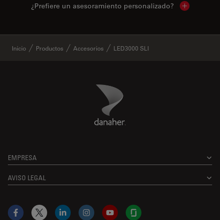
¿Prefiere un asesoramiento personalizado?
Show local 
✕
Inicio
Productos
Accesorios
LED3000 SLI
Danaher Logo
Footer
EMPRESA
AVISO LEGAL
Facebook
X
LinkedIn
Instagram
YouTube
Glassdoor