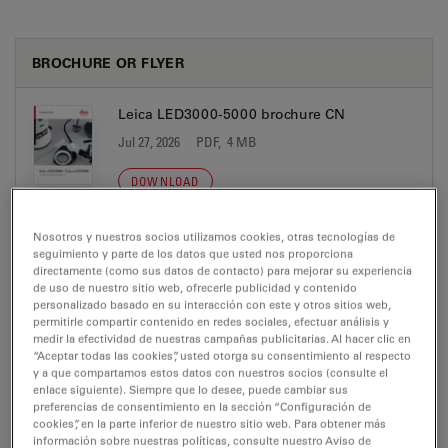
BROCHURE OR FLYER
Leica LED3000-5000 brochure CN
Jul 27, 2026
PDF, 4 MB
DOWNLOAD
Nosotros y nuestros socios utilizamos cookies, otras tecnologías de
Leica LED3000-5000 Brochure DE
seguimiento y parte de los datos que usted nos proporciona
Jul 27, 2026
PDF, 4 MB
directamente (como sus datos de contacto) para mejorar su experiencia
de uso de nuestro sitio web, ofrecerle publicidad y contenido
personalizado basado en su interacción con este y otros sitios web,
DOWNLOAD
permitirle compartir contenido en redes sociales, efectuar análisis y
medir la efectividad de nuestras campañas publicitarias. Al hacer clic en
“Aceptar todas las cookies”, usted otorga su consentimiento al respecto
Leica LED3000-5000 Brochure EN
y a que compartamos estos datos con nuestros socios (consulte el
enlace siguiente). Siempre que lo desee, puede cambiar sus
Jul 27, 2026
PDF, 4 MB
preferencias de consentimiento en la sección “Configuración de
cookies”, en la parte inferior de nuestro sitio web. Para obtener más
DOWNLOAD
información sobre nuestras políticas, consulte nuestro Aviso de