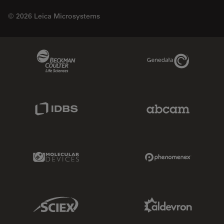
© 2026 Leica Microsystems
Beckman Coulter Link
Genedata Link
IDBS Link
Abcam Limited
Molecular Devices Link
Phenomenex L
Sciex Link
Aldevron Link