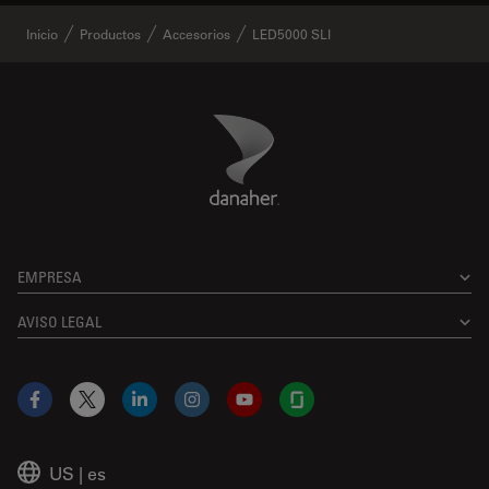
Inicio
Productos
Accesorios
LED5000 SLI
Danaher Logo
Footer
EMPRESA
AVISO LEGAL
Facebook
X
LinkedIn
Instagram
YouTube
Glassdoor
US
|
es