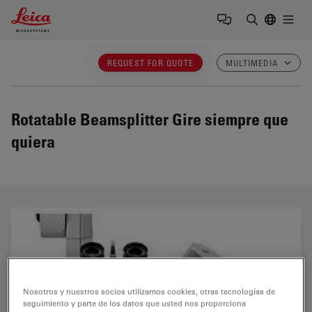
Leica Microsystems Logo
Togg
Introduzca
REQUEST FOR QUOTE
MULTIMEDIA
Rotatable Beamsplitter
Gire siempre que
quiera
Nosotros y nuestros socios utilizamos cookies, otras tecnologías de
seguimiento y parte de los datos que usted nos proporciona