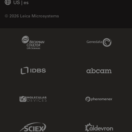
US
|
es
© 2026 Leica Microsystems
Beckman Coulter Link
Genedata Link
IDBS Link
Abcam Limited
Molecular Devices Link
Phenomenex L
Sciex Link
Aldevron Link