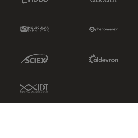
Molecular Devices Link
Phenomenex L
Sciex Link
Aldevron Link
IDT Link