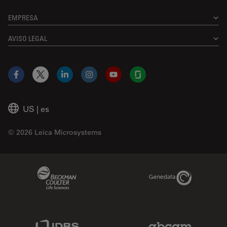
EMPRESA
AVISO LEGAL
Facebook
X
LinkedIn
Instagram
YouTube
Glassdoor
US
|
es
© 2026 Leica Microsystems
Beckman Coulter Link
Genedata Link
IDBS Link
Abcam Limited