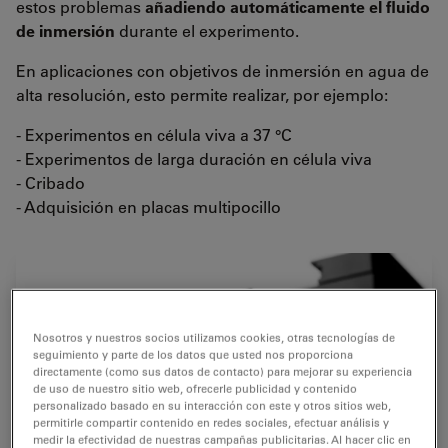
estos problemas
añadiendo automáticamente el fluido
de inmersión
durante el experimento.
En aplicaciones con objetivos de inmersión en agua de
alta resolución, esto permite realizar, por ejemplo:
- Experimentos en célula viva a 37 °C
- Experimentos de larga duración en célula viva
- Cribado
- Adquisición en placas multipocillo
Nosotros y nuestros socios utilizamos cookies, otras tecnologías de
seguimiento y parte de los datos que usted nos proporciona
directamente (como sus datos de contacto) para mejorar su experiencia
de uso de nuestro sitio web, ofrecerle publicidad y contenido
personalizado basado en su interacción con este y otros sitios web,
permitirle compartir contenido en redes sociales, efectuar análisis y
medir la efectividad de nuestras campañas publicitarias. Al hacer clic en