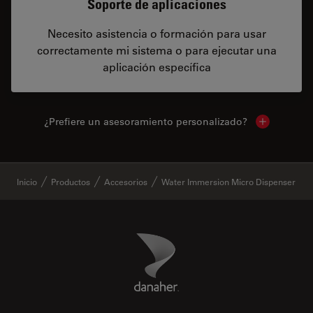
Soporte de aplicaciones
Necesito asistencia o formación para usar
correctamente mi sistema o para ejecutar una
aplicación específica
¿Prefiere un asesoramiento personalizado?
Show local 
✕
Inicio
Productos
Accesorios
Water Immersion Micro Dispenser
Danaher Logo
Footer