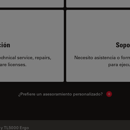
ción
Sopo
hnical service, repairs,
Necesito asistencia o fo
are licenses.
para ejecu
¿Prefiere un asesoramiento personalizado?
Show local 
 y TL5000 Ergo