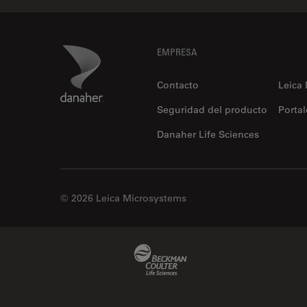
Footer
Danaher Logo
EMPRESA
Contacto
Leica
Seguridad del producto
Portal
Danaher Life Sciences
© 2026 Leica Microsystems
Beckman Coulter Link