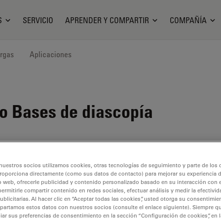
S
SERVICIO
APRENDER Y COMPARTIR
COMPAÑÍA
rgas
Aplicaciones
go
Bases de diascopía
nuestros socios utilizamos cookies, otras tecnologías de seguimiento y parte de los
roporciona directamente (como sus datos de contacto) para mejorar su experiencia 
o web, ofrecerle publicidad y contenido personalizado basado en su interacción con e
permitirle compartir contenido en redes sociales, efectuar análisis y medir la efectivi
licitarias. Al hacer clic en “Aceptar todas las cookies”, usted otorga su consentimie
partamos estos datos con nuestros socios (consulte el enlace siguiente). Siempre qu
r sus preferencias de consentimiento en la sección “Configuración de cookies”, en la