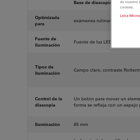
de nuestro 
Base de diascopía TL3000 Ergo
cookies.
Leica Micro
Optimizada
exámenes rutinarios
para
Fuente de
Fuente de luz LED con tempera
iluminación
Tipos de
Campo claro, contraste Rotterm
iluminación
Control de la
Un botón para mover un elemen
diascopía
forma se refleja con un espejo 
Iluminación
65 mm