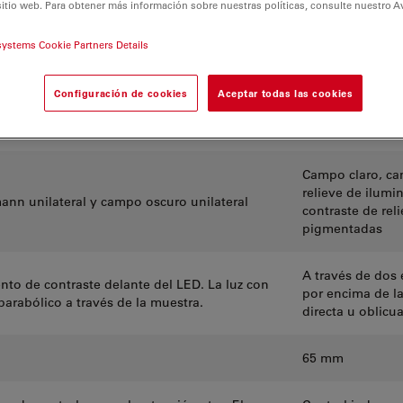
sitio web. Para obtener más información sobre nuestras políticas, consulte nuestro A
Base de diascop
systems Cookie Partners Details
trabajo con gra
Configuración de cookies
Aceptar todas las cookies
tura de color constante
Fuente de luz L
Campo claro, cam
relieve de ilumi
ann unilateral y campo oscuro unilateral
contraste de rel
pigmentadas
A través de dos
to de contraste delante del LED. La luz con
por encima de la 
parabólico a través de la muestra.
directa u oblicu
65 mm