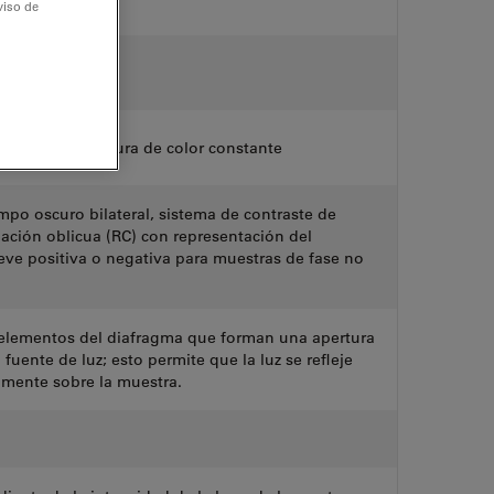
viso de
ía TL5000 Ergo
n aumento
ED con temperatura de color constante
po oscuro bilateral, sistema de contraste de
nación oblicua (RC) con representación del
ieve positiva o negativa para muestras de fase no
 elementos del diafragma que forman una apertura
fuente de luz; esto permite que la luz se refleje
amente sobre la muestra.