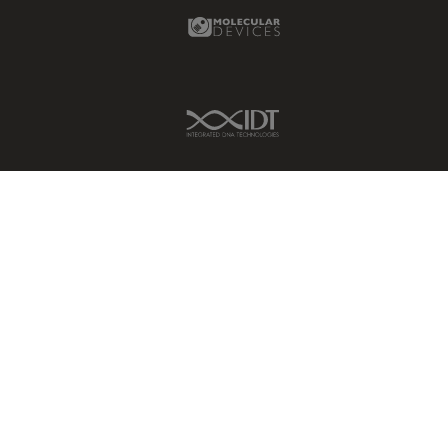
Molecular Devices Link
IDT Link