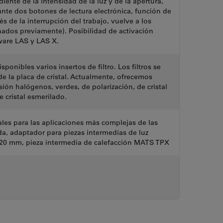
iente de la intensidad de la luz y de la apertura,
nte dos botones de lectura electrónica, función de
 de la interrupción del trabajo, vuelve a los
nados previamente). Posibilidad de activación
ware LAS y LAS X.
ponibles varios insertos de filtro. Los filtros se
e la placa de cristal. Actualmente, ofrecemos
sión halógenos, verdes, de polarización, de cristal
e cristal esmerilado.
ales para las aplicaciones más complejas de las
ida, adaptador para piezas intermedias de luz
120 mm, pieza intermedia de calefacción MATS TPX