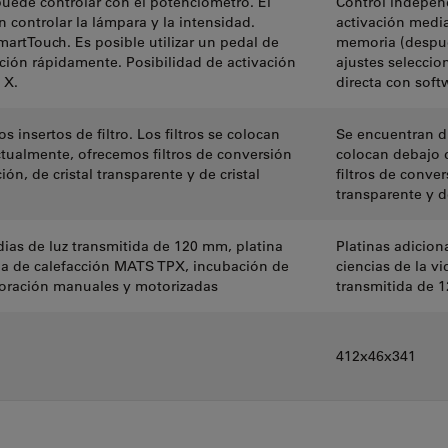
puede controlar con el potenciómetro. El
Control independ
 controlar la lámpara y la intensidad.
activación media
artTouch. Es posible utilizar un pedal de
memoria (después
ación rápidamente. Posibilidad de activación
ajustes seleccio
 X.
directa con soft
 insertos de filtro. Los filtros se colocan
Se encuentran dis
Actualmente, ofrecemos filtros de conversión
colocan debajo d
ón, de cristal transparente y de cristal
filtros de conver
transparente y d
ias de luz transmitida de 120 mm, platina
Platinas adicion
ia de calefacción MATS TPX, incubación de
ciencias de la v
ploración manuales y motorizadas
transmitida de 
412x46x341