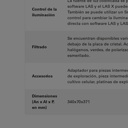
La fuente de luz codificada se 
software LAS y el LAS X pueden
Control de la
También se puede utilizar un Sm
iluminación
control para cambiar la ilumin
directa con software LAS y LAS
Se encuentran disponibles varios
debajo de la placa de cristal. 
Filtrado
halógenos, verdes, de polarizaci
esmerilado.
Adaptador para piezas intermed
Accesorios
de exploración, pieza intermed
cultivo celular, platinas de ex
Dimensiones
(An x Al x P,
340x70x371
en mm)