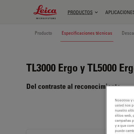
Leica Microsystems Logo
PRODUCTOS
APLICACIONE
Producto
Especificaciones técnicas
Desca
TL3000 Ergo y TL5000 Er
Del contraste al reconocimiento
Nosotros y 
usted nos p
nuestro siti
sitios web, 
campañas pub
y a que com
puede cambia