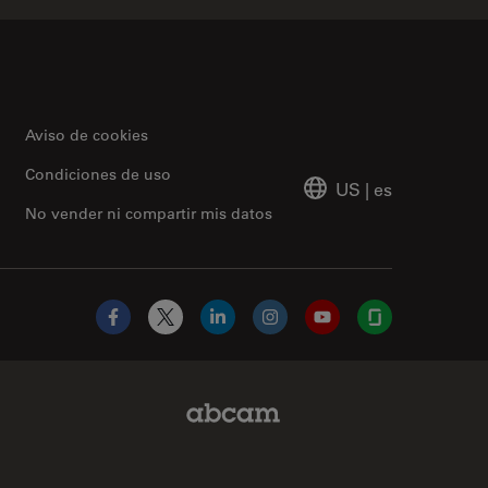
Aviso de cookies
Condiciones de uso
US
|
es
No vender ni compartir mis datos
Facebook
X
LinkedIn
Instagram
YouTube
Glassdoor
Abcam Limited Link