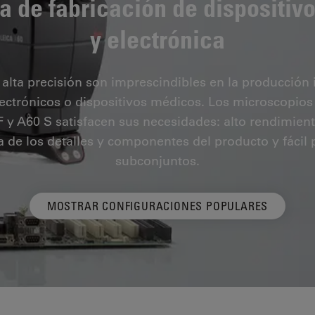
ia de fabricación de dispositi
y electrónica
 alta precisión son imprescindibles en la producción 
ctrónicos o dispositivos médicos. Los microscopios
 F y A60 S satisfacen sus necesidades: alto rendimien
a de los detalles y componentes del producto y fáci
subconjuntos.
MOSTRAR CONFIGURACIONES POPULARES