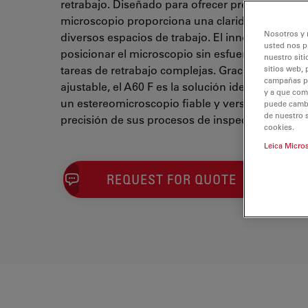
retrabajo. Diseñado para ofrecer precisión y vers
microscopio proporciona una claridad y flexibil
Nosotros y 
diversos espacios de trabajo. El innovador sop
usted nos p
posicionar el microscopio sin esfuerzo para ins
nuestro siti
tareas de retrabajo complejas. Gracias a su ópti
sitios web, 
campañas pub
ajustable, el A60 F es la solución ideal para pr
y a que com
un estereomicroscopio fiable y versátil para mejo
puede cambia
de nuestro 
precisión de sus procesos de inspección y retra
cookies.
Leica Micro
REQUEST FOR QUOTE