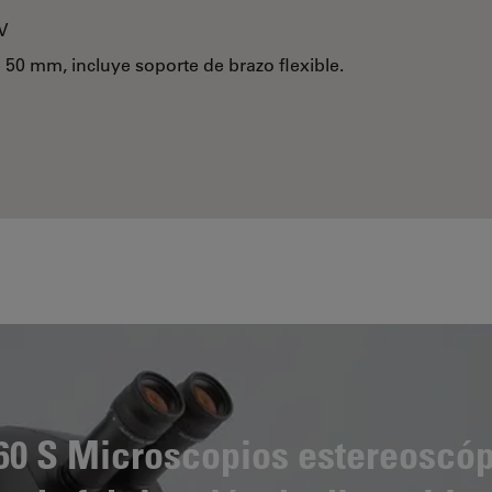
 V
 50 mm, incluye soporte de brazo flexible.
A60 S Microscopios estereoscóp