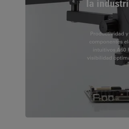
la industr
Productividad y
componentes ele
intuitivos A60
visibilidad óptim