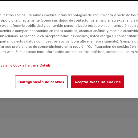
atilidad, este
idad inigualables en
nuestros socios utilizamos cookies, otras tecnologías de seguimiento y parte de los
orte Flexarm permite
roporciona directamente (como sus datos de contacto) para mejorar su experiencia 
pecciones detalladas y
o web, ofrecerle publicidad y contenido personalizado basado en su interacción con e
ca superior y su diseño
permitirle compartir contenido en redes sociales, efectuar análisis y medir la efectivi
licitarias. Al hacer clic en “Aceptar todas las cookies”, usted otorga su consentimie
ofesionales que buscan
partamos estos datos con nuestros socios (consulte el enlace siguiente). Siempre qu
rar la eficiencia y la
r sus preferencias de consentimiento en la sección “Configuración de cookies”, en la
sitio web. Para obtener más información sobre nuestras políticas, consulte nuestro A
bajo.
systems Cookie Partners Details
Configuración de cookies
Aceptar todas las cookies