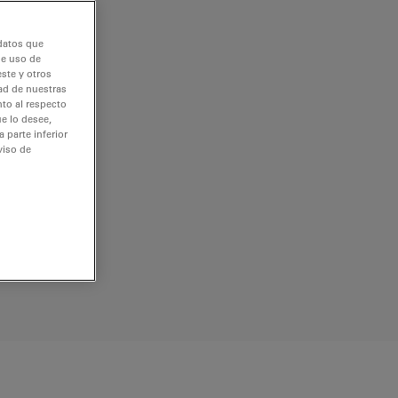
 datos que
de uso de
ste y otros
dad de nuestras
nto al respecto
e lo desee,
 parte inferior
viso de