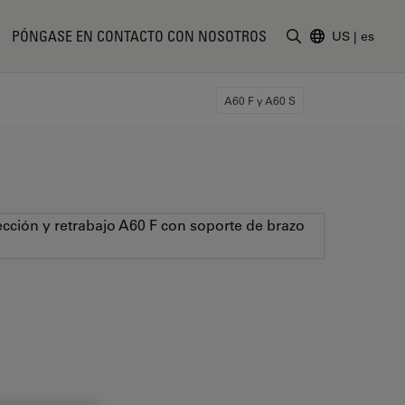
PÓNGASE EN CONTACTO CON NOSOTROS
US
|
es
Introduzca un t
A60 F y A60 S