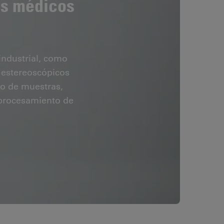
vos médicos
industrial, como
 estereoscópicos
to de muestras,
l procesamiento de