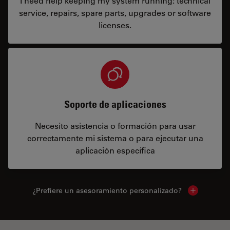
I need help keeping my system running: technical
service, repairs, spare parts, upgrades or software
licenses.
Soporte de aplicaciones
Necesito asistencia o formación para usar
correctamente mi sistema o para ejecutar una
aplicación específica
¿Prefiere un asesoramiento personalizado?
Show local 