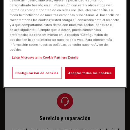
de uso de nuestro sitio web, ofrecerle publicidad y contenido
personalizado basado en su interacción con este y otros sitios web,
Necesito una configuración o información de
permitirle compartir contenido en redes sociales, efectuar análisis y
medir la efectividad de nuestras campañas publicitarias. Al hacer clic en
precios
“Aceptar todas las cookies”, usted otorga su consentimiento al respecto
y a que compartamos estos datos con nuestros socios (consulte el
enlace siguiente). Siempre que lo desee, puede cambiar sus
preferencias de consentimiento en la sección “Configuración de
cookies”, en la parte inferior de nuestro sitio web. Para obtener más
información sobre nuestras políticas, consulte nuestro Aviso de
cookies.
Leica Microsystems Cookie Partners Details
Demostración
Necesito una demostración presencial o remota
Configuración de cookies
Aceptar todas las cookies
Servicio y reparación