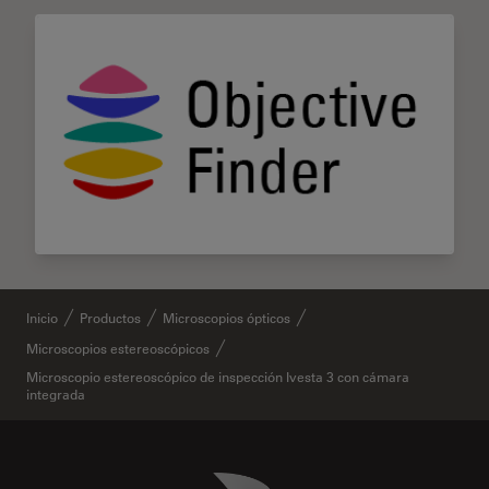
Inicio
Productos
Microscopios ópticos
Microscopios estereoscópicos
Microscopio estereoscópico de inspección Ivesta 3 con cámara
integrada
Danaher Logo