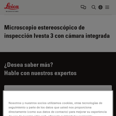
Leica Microsystems Logo
Togg
Introduzca
Microscopio estereoscópico de
inspección Ivesta 3 con cámara integrada
¿Desea saber más?
Hable con nuestros expertos
Nosotros y nuestros socios utilizamos cookies, otras tecnologías de
seguimiento y parte de los datos que usted nos proporciona
directamente (como sus datos de contacto) para mejorar su experiencia
Precio