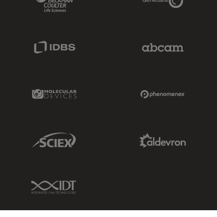
IDBS Link
Abcam Limited
Molecular Devices Link
Phenomenex L
Sciex Link
Aldevron Link
IDT Link