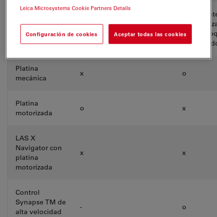
Leica Microsystems Cookie Partners Details
Totalment
Parcialmente
Control del
automatiz
automatizado (opciones
software LAS X
(con enfo
Configuración de cookies
Aceptar todas las cookies
codificadas y manuales)
motorizad
Platina
x
o
mecánica
Platina
o
x
motorizada
LAS X
Navigator con
x
x
platina
motorizada
Control
Synapse TM de
-
o
alta velocidad