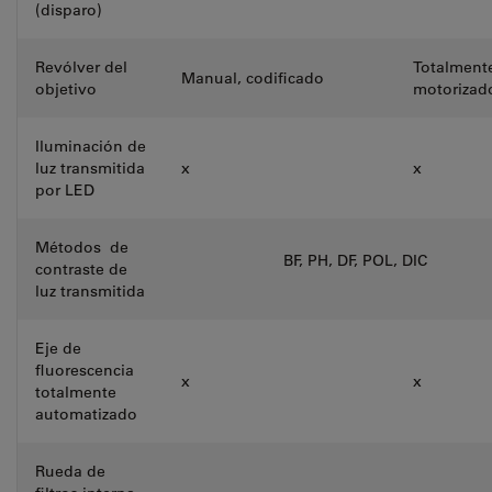
(disparo)
Revólver del
Totalment
Manual, codificado
objetivo
motorizad
Iluminación de
luz transmitida
x
x
por LED
Métodos de
BF, PH, DF, POL, DIC
contraste de
luz transmitida
Eje de
fluorescencia
x
x
totalmente
automatizado
Rueda de