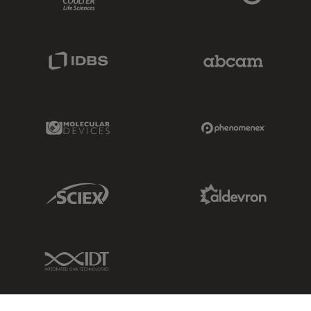
IDBS Link
Abcam Limited
Molecular Devices Link
Phenomenex L
Sciex Link
Aldevron Link
IDT Link