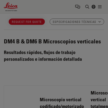
Leica Microsystems Logo
Togg
Introduzca
REQUEST FOR QUOTE
ESPECIFICACIONES TÉCNICAS
DM4 B & DM6 B
Microscopios verticales
Resultados rápidos, flujos de trabajo
personalizados e información detallada
Microsc
Microscopio vertical
vertical
codificado/motorizado
totalmen