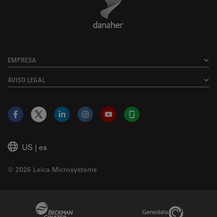
EMPRESA
AVISO LEGAL
Facebook
X
LinkedIn
Instagram
YouTube
Glassdoor
US
|
es
© 2026 Leica Microsystems
Beckman Coulter Link
Genedata Link