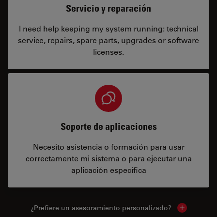
Servicio y reparación
I need help keeping my system running: technical
service, repairs, spare parts, upgrades or software
licenses.
Soporte de aplicaciones
Necesito asistencia o formación para usar
correctamente mi sistema o para ejecutar una
aplicación específica
¿Prefiere un asesoramiento personalizado?
Show local 