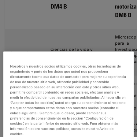
DM4 B
motoriz
DM6 B
Microscop
para la
Ciencias de la vida y
Investigac
Adecuado para
aplicaciones clínicas
en el cam
las ciencia
Nosotros y nuestros socios utilizamos cookies, otras tecnologías de
la vida
seguimiento y parte de los datos que usted nos proporciona
directamente (como sus datos de contacto) para mejorar su experiencia
de uso de nuestro sitio web, ofrecerle publicidad y contenido
Ajustes de
personalizado basado en su interacción con este y otros sitios web,
vistazo y
permitirle compartir contenido en redes sociales, efectuar análisis y
Pantalla
Los ajustes de un vistazo
control tot
medir la efectividad de nuestras campañas publicitarias. Al hacer clic en
del
“Aceptar todas las cookies”, usted otorga su consentimiento al respecto
microscop
y a que compartamos estos datos con nuestros socios (consulte el
enlace siguiente). Siempre que lo desee, puede cambiar sus
preferencias de consentimiento en la sección “Configuración de
Mecánico 
cookies”, en la parte inferior de nuestro sitio web. Para obtener más
Enfoque
Mecánico
información sobre nuestras políticas, consulte nuestro Aviso de
motorizad
cookies.