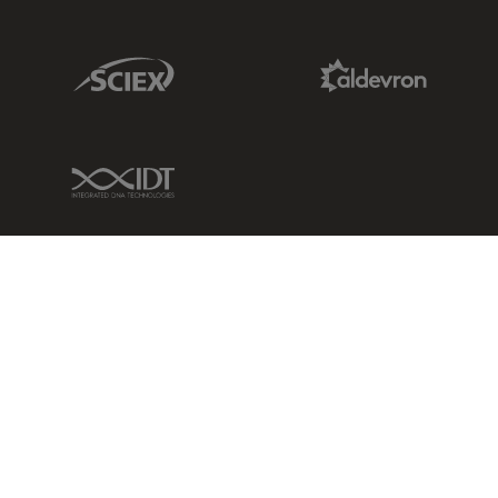
Sciex Link
Aldevron Link
IDT Link