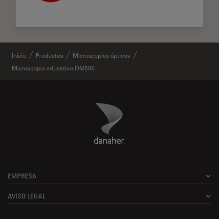
Inicio
Productos
Microscopios ópticos
Microscopio educativo DM500
Danaher Logo
Footer
EMPRESA
AVISO LEGAL