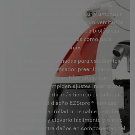
funcionalidad "plug and play" es la
herramienta ideal para facilitar y amenizar
los cursos preuniversitarios y universitarios
de introducción a las ciencias biológicas
tanto para instructores como para
estudiantes.
Las funciones diseñadas para estudiantes,
como el condensador preenfocado y
precentrado y las dioptrías preajustadas del
EZTube™ que impiden ajustes incorrectos,
permiten invertir más tiempo en talleres
prácticos. El diseño EZStore™ con asa
integrada y enrollador de cable permite
transportarlo y elevarlo fácilmente y ofrece
protección contra daños en componentes del