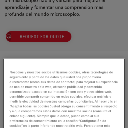
un microscopio fiable y versátil para mejorar el
aprendizaje y fomentar una comprensión más
profunda del mundo microscópico.
REQUEST FOR QUOTE
Componentes
Nosotros y nuestros socios utilizamos cookies, otras tecnologías de
seguimiento y parte de los datos que usted nos proporciona
Microscopio educativo DM500
Cantidad
directamente (como sus datos de contacto) para mejorar su experiencia
incluye:
de uso de nuestro sitio web, ofrecerle publicidad y contenido
personalizado basado en su interacción con este y otros sitios web,
permitirle compartir contenido en redes sociales, efectuar análisis y
medir la efectividad de nuestras campañas publicitarias. Al hacer clic en
“Aceptar todas las cookies”, usted otorga su consentimiento al respecto
DM500 Brtfld 4 obj Standard
y a que compartamos estos datos con nuestros socios (consulte el
1
Plan outfit
enlace siguiente). Siempre que lo desee, puede cambiar sus
preferencias de consentimiento en la sección “Configuración de
13613207
cookies”, en la parte inferior de nuestro sitio web. Para obtener más