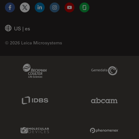
Facebook
X
LinkedIn
Instagram
YouTube
Glassdoor
US
|
es
© 2026 Leica Microsystems
Beckman Coulter Link
Genedata Link
IDBS Link
Abcam Limited
Molecular Devices Link
Phenomenex L