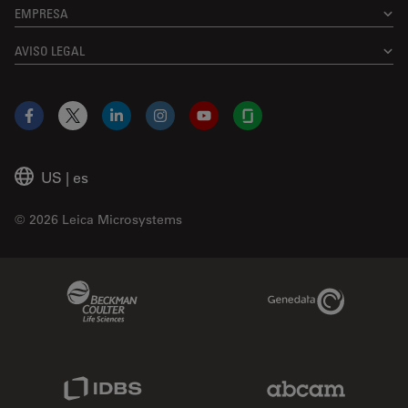
EMPRESA
AVISO LEGAL
Facebook
X
LinkedIn
Instagram
YouTube
Glassdoor
US
|
es
© 2026 Leica Microsystems
Beckman Coulter Link
Genedata Link
IDBS Link
Abcam Limited