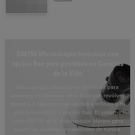
10280636
DM750 Microscopio binocular con
opción fluo para postdocs en Ciencias
de la Vida
Microscopio educacional binocular para
postdocs en Ciencias de la Vida con revólver
para 4 o 5 objetivos corregidos a infinito o HI
planacromáticos y opción fluo. El sistema
Leica DM750 es el microscopio idóneo para
cubrir las diversas necesidades de cursos