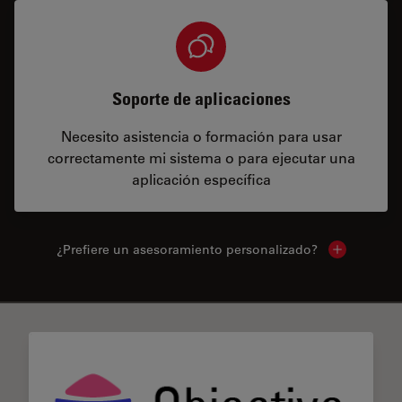
Soporte de aplicaciones
Necesito asistencia o formación para usar
correctamente mi sistema o para ejecutar una
aplicación específica
¿Prefiere un asesoramiento personalizado?
Show local 
✕