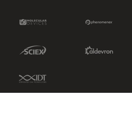
Molecular Devices Link
Phenomenex L
Sciex Link
Aldevron Link
IDT Link