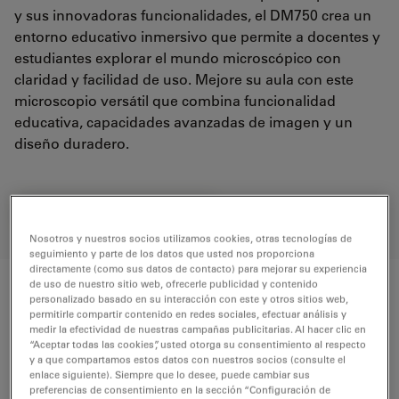
y sus innovadoras funcionalidades, el DM750 crea un
entorno educativo inmersivo que permite a docentes y
estudiantes explorar el mundo microscópico con
claridad y facilidad de uso. Mejore su aula con este
microscopio versátil que combina funcionalidad
educativa, capacidades avanzadas de imagen y un
diseño duradero.
REQUEST FOR QUOTE
Nosotros y nuestros socios utilizamos cookies, otras tecnologías de
seguimiento y parte de los datos que usted nos proporciona
directamente (como sus datos de contacto) para mejorar su experiencia
de uso de nuestro sitio web, ofrecerle publicidad y contenido
Componentes
personalizado basado en su interacción con este y otros sitios web,
permitirle compartir contenido en redes sociales, efectuar análisis y
medir la efectividad de nuestras campañas publicitarias. Al hacer clic en
Microscopio educativo DM750 con
Cantidad
“Aceptar todas las cookies”, usted otorga su consentimiento al respecto
y a que compartamos estos datos con nuestros socios (consulte el
cámara inalámbrica integrada y
enlace siguiente). Siempre que lo desee, puede cambiar sus
puntero de ocular incluye:
preferencias de consentimiento en la sección “Configuración de