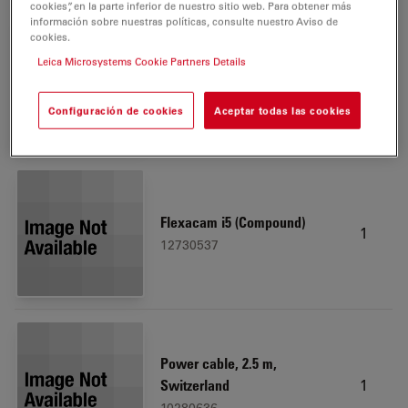
cookies”, en la parte inferior de nuestro sitio web. Para obtener más
información sobre nuestras políticas, consulte nuestro Aviso de
cookies.
DM750 BF 4Obj Plan Std EZ t
Leica Microsystems Cookie Partners Details
1
Outf., pntr
13613406
Configuración de cookies
Aceptar todas las cookies
Flexacam i5 (Compound)
1
12730537
Power cable, 2.5 m,
1
Switzerland