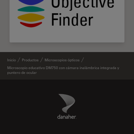
Inicio
Productos
Microscopios ópticos
Microscopio educativo DM750 con cámara inalámbrica integrada y
puntero de ocular
Danaher Logo
Footer