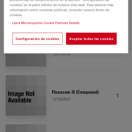
cámara inalámbrica integrada,
cookies”, en la parte inferior de nuestro sitio web. Para obtener más
iluminación Köhler y óptica premium.
información sobre nuestras políticas, consulte nuestro Aviso de
incluye:
cookies.
Leica Microsystems Cookie Partners Details
DM750 BF 4 Obj HI Plan
Configuración de cookies
Aceptar todas las cookies
1
Koehler Outfit
13613002
Flexacam i5 (Compound)
1
12730537