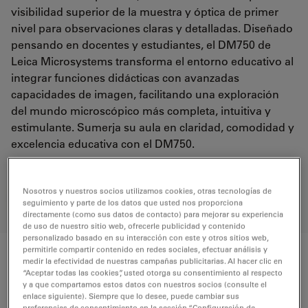
visibilidad superior de la muestra y óptica de primer
nivel para observaciones claras y detalladas. Diseñado
pensando en docentes y estudiantes, el DM750 de
Leica Microsystems transforma el entorno educativo al
integrar funciones didácticas con avanzadas
capacidades de imagen, facilitando una exploración
del mundo microscópico más completa, intuitiva y
estimulante. Sumerja su aula en claridad, comodidad y
excelencia educativa con el DM750.
Nosotros y nuestros socios utilizamos cookies, otras tecnologías de
REQUEST FOR QUOTE
seguimiento y parte de los datos que usted nos proporciona
directamente (como sus datos de contacto) para mejorar su experiencia
de uso de nuestro sitio web, ofrecerle publicidad y contenido
personalizado basado en su interacción con este y otros sitios web,
permitirle compartir contenido en redes sociales, efectuar análisis y
medir la efectividad de nuestras campañas publicitarias. Al hacer clic en
Componentes
“Aceptar todas las cookies”, usted otorga su consentimiento al respecto
y a que compartamos estos datos con nuestros socios (consulte el
enlace siguiente). Siempre que lo desee, puede cambiar sus
DM750 Microscopio educativo con
Cantidad
preferencias de consentimiento en la sección “Configuración de