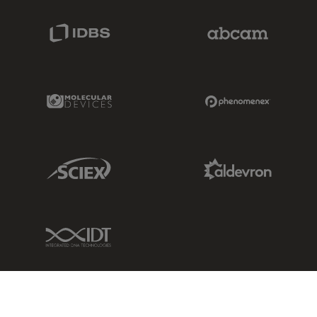
IDBS Link
Abcam Limited
Molecular Devices Link
Phenomenex L
Sciex Link
Aldevron Link
IDT Link