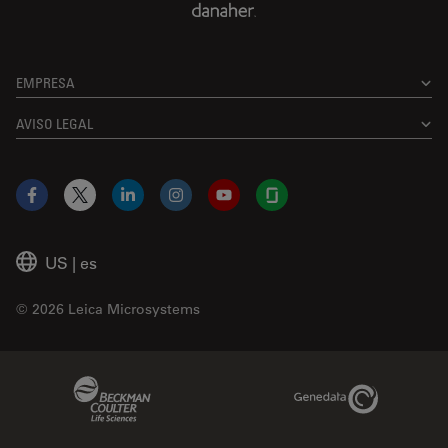
EMPRESA
AVISO LEGAL
Facebook
X
LinkedIn
Instagram
YouTube
Glassdoor
US
|
es
© 2026 Leica Microsystems
Beckman Coulter Link
Genedata Link