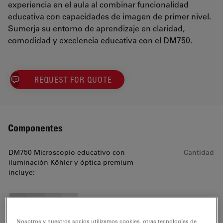
experiencia en el aula al combinar funcionalidad
educativa con capacidades de imagen de primer nivel.
Sumerja su entorno de aprendizaje en claridad,
comodidad y excelencia educativa con el DM750.
REQUEST FOR QUOTE
Componentes
DM750 Microscopio educativo con
Cantidad
iluminación Köhler y óptica premium
incluye:
DM750 BF 4 Obj HI Plan
Nosotros y nuestros socios utilizamos cookies, otras tecnologías de