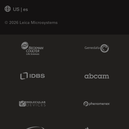
US
|
es
© 2026 Leica Microsystems
Beckman Coulter Link
Genedata Link
IDBS Link
Abcam Limited
Molecular Devices Link
Phenomenex L
Sciex Link
Aldevron Link