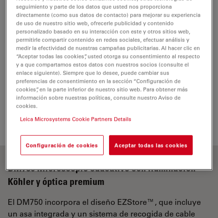
1
Koehler Outfit
seguimiento y parte de los datos que usted nos proporciona
directamente (como sus datos de contacto) para mejorar su experiencia
13613002
de uso de nuestro sitio web, ofrecerle publicidad y contenido
personalizado basado en su interacción con este y otros sitios web,
permitirle compartir contenido en redes sociales, efectuar análisis y
medir la efectividad de nuestras campañas publicitarias. Al hacer clic en
“Aceptar todas las cookies”, usted otorga su consentimiento al respecto
y a que compartamos estos datos con nuestros socios (consulte el
enlace siguiente). Siempre que lo desee, puede cambiar sus
Power cable, 2 m, EURO
preferencias de consentimiento en la sección “Configuración de
1
cookies”, en la parte inferior de nuestro sitio web. Para obtener más
10445662
información sobre nuestras políticas, consulte nuestro Aviso de
cookies.
Leica Microsystems Cookie Partners Details
Configuración de cookies
Aceptar todas las cookies
DM750 Microscopio educativo con iluminación
Köhler y óptica premium
El DM750 incorpora el diseño EZStore™, que incluye
un asa integrada y un sistema de recogida de cable