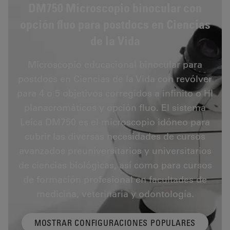
DM750 Microscopio binocular con
opción fluo para postdocs en Ciencias
de la Vida
Microscopio educacional binocular para
postdocs en Ciencias de la Vida con revólver
para 4 o 5 objetivos corregidos a infinito o HI
planacromáticos y opción fluo. El sistema
Leica DM750 es el microscopio idóneo para
cubrir las diversas necesidades de cursos
avanzados preuniversitarios y universitarios
de ciencias biológicas, así como para cursos
de formación profesional en facultades de
medicina, veterinaria y odontología.
MOSTRAR CONFIGURACIONES POPULARES