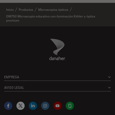
Inicio
Productos
Microscopios ópticos
DM750 Microscopio educativo con iluminación Köhler y óptica
premium
Danaher Logo
Footer
EMPRESA
AVISO LEGAL
Facebook
X
LinkedIn
Instagram
YouTube
Glassdoor