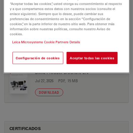
“Aceptar todas las cookies”, usted otorga su consentimiento al respecto
y a que compartamos estos datos con nuestros socios (consulte el
enlace siguiente). Siempre que lo desee, puede cambiar sus
preferencias de consentimiento en la sección “Configuración de
BROCHURE OR FLYER
cookies”, en la parte inferior de nuestro sitio web. Para obtener más
información sobre nuestras políticas, consulte nuestro Aviso de
cookies.
Adaptive Immersion SmartCORR Flyer EN
Leica Microsystems Cookie Partners Details
Jul 27, 2026
PDF, 1 MB
DOWNLOAD
Configuración de cookies
Aceptar todas las cookies
DMi8 Product Brochure EN
Jul 27, 2026
PDF, 15 MB
DOWNLOAD
CERTIFICADOS