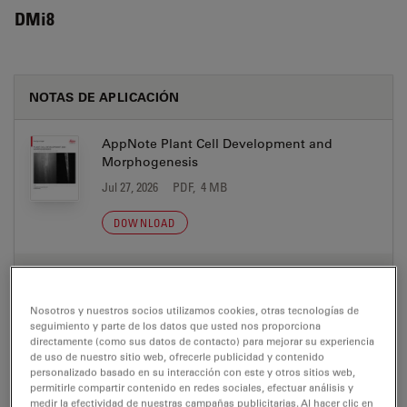
DMi8
NOTAS DE APLICACIÓN
AppNote Plant Cell Development and
Morphogenesis
Jul 27, 2026
PDF, 4 MB
DOWNLOAD
AppNote Studying Actin Cytoskeleton and
Microfilament Assembly
Nosotros y nuestros socios utilizamos cookies, otras tecnologías de
Jul 27, 2026
PDF, 1 MB
seguimiento y parte de los datos que usted nos proporciona
directamente (como sus datos de contacto) para mejorar su experiencia
DOWNLOAD
de uso de nuestro sitio web, ofrecerle publicidad y contenido
personalizado basado en su interacción con este y otros sitios web,
permitirle compartir contenido en redes sociales, efectuar análisis y
medir la efectividad de nuestras campañas publicitarias. Al hacer clic en