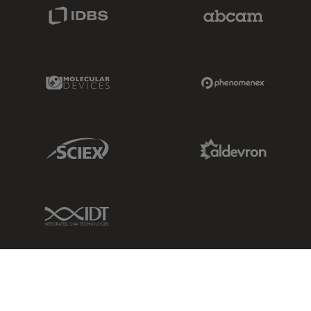
IDBS Link
Abcam Limited
Molecular Devices Link
Phenomenex L
Sciex Link
Aldevron Link
IDT Link