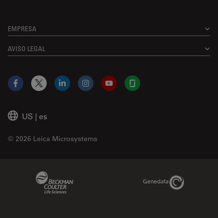
EMPRESA
AVISO LEGAL
Facebook
X
LinkedIn
Instagram
YouTube
Glassdoor
US
|
es
© 2026 Leica Microsystems
Beckman Coulter Link
Genedata Link