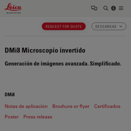
Leica Microsystems Logo
Togg
Introduzca
REQUEST FOR QUOTE
DESCARGAS
DMi8
Microscopio invertido
Generación de imágenes avanzada. Simplificado.
DMi8
Notas de aplicación
Brochure or flyer
Certificados
Poster
Press release