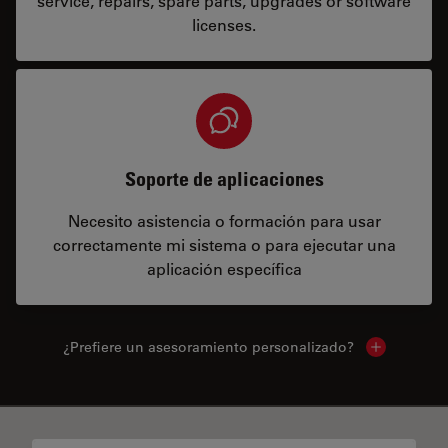
service, repairs, spare parts, upgrades or software
licenses.
Soporte de aplicaciones
Necesito asistencia o formación para usar
correctamente mi sistema o para ejecutar una
aplicación específica
¿Prefiere un asesoramiento personalizado?
Show local 
✕