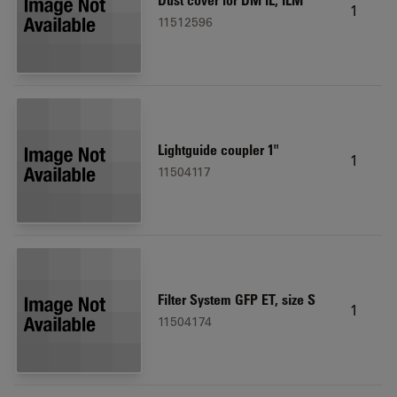
Dust cover for DM IL, ILM
1
11512596
Lightguide coupler 1"
1
11504117
Filter System GFP ET, size S
1
11504174