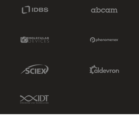
IDBS Link
Abcam Limited
Molecular Devices Link
Phenomenex L
Sciex Link
Aldevron Link
IDT Link