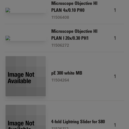
Microscope Objective HI
1
PLAN 4x/0.10 PH0
11506408
Microscope Objective HI
1
PLAN I 20x/0.30 PH1
11506272
pE 300 white MB
1
11504264
4-fold Lightring Slider for S80
1
11526112