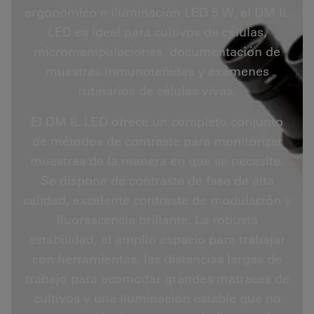
ergonómico e iluminación LED 5 W, el DM IL
LED es ideal para cultivos de células,
micromanipulaciones, documentación de
muestras inmunoteñidas y exámenes
rutinarios de células vivas.
El DM IL LED ofrece un completo conjunto
de métodos de contraste para monitorizar
muestras de la manera en que se necesite.
Se dispone de contraste de fase de alta
calidad, excelente contraste de modulación y
fluorescencia brillante. La robusta
estabilidad, el amplio espacio para trabajar
con herramientas, las distancias largas de
trabajo para acomodar grandes matraces de
cultivos y una iluminación estable que no