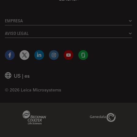
EMPRESA
AVISO LEGAL
Facebook
X
LinkedIn
Instagram
YouTube
Glassdoor
US
|
es
© 2026 Leica Microsystems
Beckman Coulter Link
Genedata Link