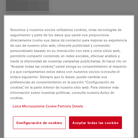
Nosotros y nuestros socios utilizamos cookies, otras tecnologías de
seguimiento y parte de los datos que usted nos proporciona
Condenser S80 / 0.30
directamente (como sus datos de contacto) para mejorar su experiencia
1
11521252
de uso de nuestro sitio web, ofrecerle publicidad y contenido
personalizado basado en su interacción con este y otros sitios web,
permitirle compartir contenido en redes sociales, efectuar análisis y
medir la efectividad de nuestras campañas publicitarias. Al hacer clic en
“Aceptar todas las cookies”, usted otorga su consentimiento al respecto
y a que compartamos estos datos con nuestros socios (consulte el
Microscope Objective HI
enlace siguiente). Siempre que lo desee, puede cambiar sus
1
PLAN CY 10x/0.25 PH1
preferencias de consentimiento en la sección “Configuración de
cookies”, en la parte inferior de nuestro sitio web. Para obtener más
11506402
información sobre nuestras políticas, consulte nuestro Aviso de
cookies.
Leica Microsystems Cookie Partners Details
Binocular tube HC ILB
1
Configuración de cookies
Aceptar todas las cookies
11521250