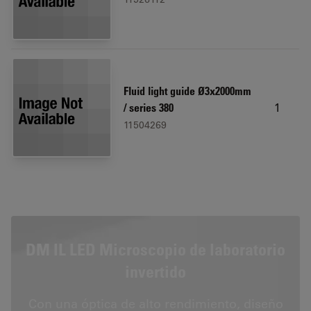
Fluid light guide Ø3x2000mm
1
/ series 380
11504269
DM IL LED Microscopio de laboratorio
invertido
Con una óptica de alto rendimiento, diseño