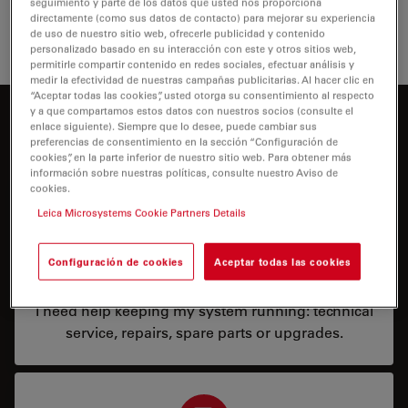
seguimiento y parte de los datos que usted nos proporciona
puedan adaptarse a sus necesidades.
directamente (como sus datos de contacto) para mejorar su experiencia
de uso de nuestro sitio web, ofrecerle publicidad y contenido
personalizado basado en su interacción con este y otros sitios web,
permitirle compartir contenido en redes sociales, efectuar análisis y
medir la efectividad de nuestras campañas publicitarias. Al hacer clic en
“Aceptar todas las cookies”, usted otorga su consentimiento al respecto
y a que compartamos estos datos con nuestros socios (consulte el
¿En qué podemos ayudarle?
enlace siguiente). Siempre que lo desee, puede cambiar sus
preferencias de consentimiento en la sección “Configuración de
cookies”, en la parte inferior de nuestro sitio web. Para obtener más
información sobre nuestras políticas, consulte nuestro Aviso de
cookies.
Leica Microsystems Cookie Partners Details
Configuración de cookies
Aceptar todas las cookies
Service & Repair
I need help keeping my system running: technical
service, repairs, spare parts or upgrades.