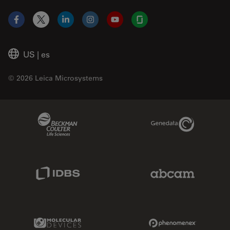
Facebook
X
LinkedIn
Instagram
YouTube
Glassdoor
US
|
es
© 2026 Leica Microsystems
Beckman Coulter Link
Genedata Link
IDBS Link
Abcam Limited
Molecular Devices Link
Phenomenex L