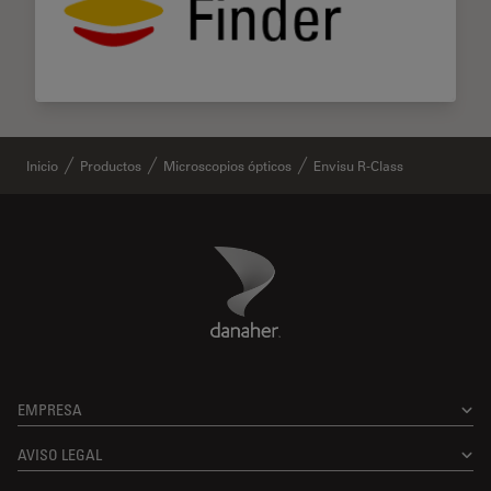
Inicio
Productos
Microscopios ópticos
Envisu R-Class
Danaher Logo
Footer
EMPRESA
AVISO LEGAL