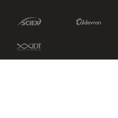
Sciex Link
Aldevron Link
IDT Link