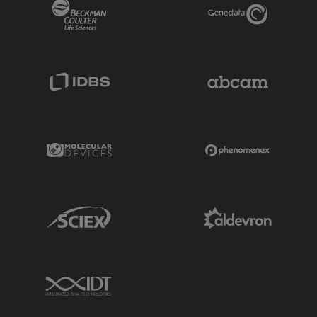
Beckman Coulter Link
Genedata Link
IDBS Link
Abcam Limited
Molecular Devices Link
Phenomenex L
Sciex Link
Aldevron Link
IDT Link