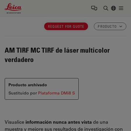
Leica Microsystems Logo
Togg
Introduzca
REQUEST FOR QUOTE
PRODUCTO
AM TIRF MC
TIRF de láser multicolor
verdadero
Producto archivado
Sustituido por
Plataforma DMi8 S
Visualice
información nunca antes vista
de una
muestra y mejore sus resultados de investigación con