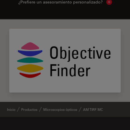
¿Prefiere un asesoramiento personalizado?
Show local 
✕
Inicio
Productos
Microscopios ópticos
AM TIRF MC