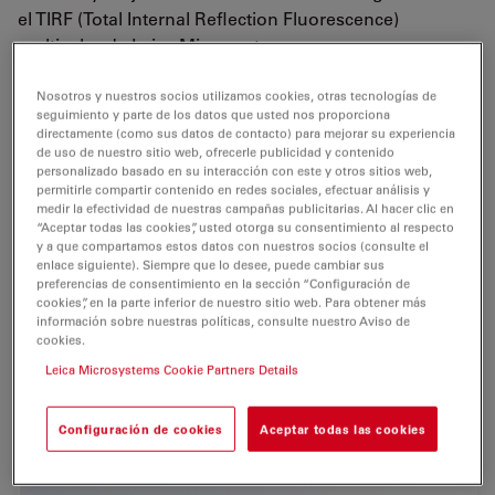
el TIRF (Total Internal Reflection Fluorescence)
multicolor de Leica Microsystems.
Este sistema incorpora cuatro láseres de estado sólido
Nosotros y nuestros socios utilizamos cookies, otras tecnologías de
para la
excitación de los fluoróforos
en todas las
seguimiento y parte de los datos que usted nos proporciona
directamente (como sus datos de contacto) para mejorar su experiencia
longitudes de onda importantes.
de uso de nuestro sitio web, ofrecerle publicidad y contenido
personalizado basado en su interacción con este y otros sitios web,
Además, ofrece otras opciones que abren horizontes
permitirle compartir contenido en redes sociales, efectuar análisis y
medir la efectividad de nuestras campañas publicitarias. Al hacer clic en
completamente nuevos en la
investigación de
“Aceptar todas las cookies”, usted otorga su consentimiento al respecto
procesos dinámicos
en células vivas: tiempos de
y a que compartamos estos datos con nuestros socios (consulte el
conmutación cortos, alineación completamente
enlace siguiente). Siempre que lo desee, puede cambiar sus
preferencias de consentimiento en la sección “Configuración de
automática, profundidad de penetración TIRF
cookies”, en la parte inferior de nuestro sitio web. Para obtener más
constante al cambiar de longitud de onda y una
alta
información sobre nuestras políticas, consulte nuestro Aviso de
cookies.
sincronización
en la grabación de la imagen. El sistema
dispone de
cuatro longitudes de onda
(405 nm,
Leica Microsystems Cookie Partners Details
488 nm, 561 nm y 635 nm) con control rápido por AOTF
(filtro optoacústico sintonizable).
Configuración de cookies
Aceptar todas las cookies