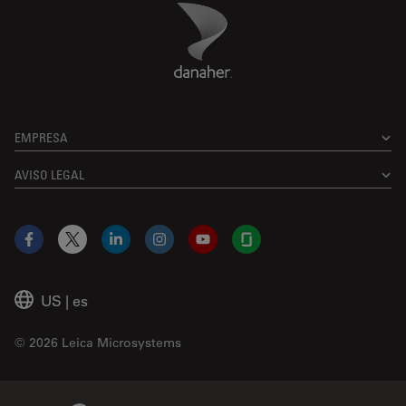
Danaher Logo
Footer
EMPRESA
AVISO LEGAL
Facebook
X
LinkedIn
Instagram
YouTube
Glassdoor
US
|
es
© 2026 Leica Microsystems