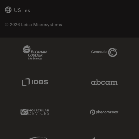
US
|
es
© 2026 Leica Microsystems
Beckman Coulter Link
Genedata Link
IDBS Link
Abcam Limited
Molecular Devices Link
Phenomenex L
Sciex Link
Aldevron Link