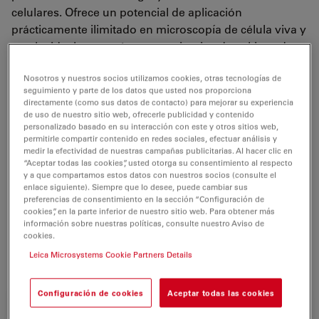
celulares. Ofrece un potencial de aplicación
prácticamente ilimitado en microscopía de célula viva y
resulta ideal para exámenes rutinarios de cultivos de
células y tejidos, para líquidos y sedimentos y para
Nosotros y nuestros socios utilizamos cookies, otras tecnologías de
aplicaciones especiales como la micromanipulación y
seguimiento y parte de los datos que usted nos proporciona
la microinyección. Los usuarios estarán impresionados
directamente (como sus datos de contacto) para mejorar su experiencia
por su brillante fluorescencia, su contraste de fases
de uso de nuestro sitio web, ofrecerle publicidad y contenido
personalizado basado en su interacción con este y otros sitios web,
optimizado y su nueva técnica de contraste
permitirle compartir contenido en redes sociales, efectuar análisis y
extremadamente eficiente:
medir la efectividad de nuestras campañas publicitarias. Al hacer clic en
“Aceptar todas las cookies”, usted otorga su consentimiento al respecto
el exclusivo IMC (Integrated Modulation Contrast -
y a que compartamos estos datos con nuestros socios (consulte el
Contraste de modulación integrada) de Leica
enlace siguiente). Siempre que lo desee, puede cambiar sus
Microsystems permite, por primera vez, realizar
preferencias de consentimiento en la sección “Configuración de
cookies”, en la parte inferior de nuestro sitio web. Para obtener más
contraste de modulación Hoffman de alta calidad sin
información sobre nuestras políticas, consulte nuestro Aviso de
tener que usar objetivos especiales.
cookies.
Leica Microsystems Cookie Partners Details
Configuración de cookies
Aceptar todas las cookies