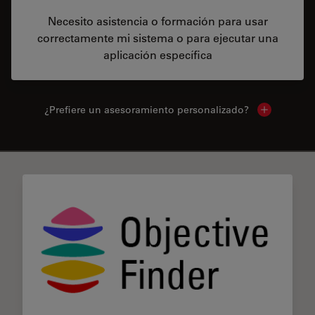
Necesito asistencia o formación para usar
correctamente mi sistema o para ejecutar una
aplicación específica
¿Prefiere un asesoramiento personalizado?
Show local 
✕