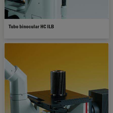
Tubo binocular HC ILB