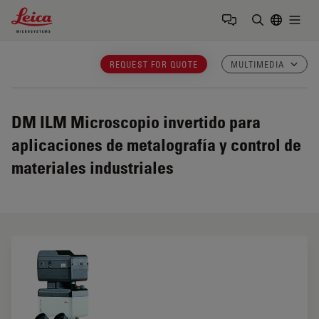
Leica Microsystems Logo
Togg
Introduzca
REQUEST FOR QUOTE
MULTIMEDIA
DM ILM
Microscopio invertido para
aplicaciones de metalografía y control de
materiales industriales