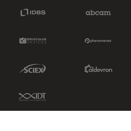
IDBS Link
Abcam Limited
Molecular Devices Link
Phenomenex L
Sciex Link
Aldevron Link
IDT Link