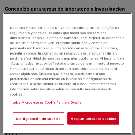
Concebido para tareas de laboratorio e investigación
de materiales
El sistema Leica DM1750 M es un
microscopio para
Nosotros y nuestros socios utilizamos cookies, otras tecnologías de
seguimiento y parte de los datos que usted nos proporciona
materiales
diseñado para obtener
resultados
de
directamente (como sus datos de contacto) para mejorar su experiencia
análisis
rápidos y precisos
incluso en entornos
de uso de nuestro sitio web, ofrecerle publicidad y contenido
personalizado basado en su interacción con este y otros sitios web,
complejos.
permitirle compartir contenido en redes sociales, efectuar análisis y
medir la efectividad de nuestras campañas publicitarias. Al hacer clic en
Al trabajar con el sistema Leica DM1750 M podrá
“Aceptar todas las cookies”, usted otorga su consentimiento al respecto
constatar lo simple y fiable que puede ser la
y a que compartamos estos datos con nuestros socios (consulte el
enlace siguiente). Siempre que lo desee, puede cambiar sus
microscopía. Su
sólido diseño
incluye un excelente
preferencias de consentimiento en la sección “Configuración de
sistema óptico que permite observar incluso muestras
cookies”, en la parte inferior de nuestro sitio web. Para obtener más
información sobre nuestras políticas, consulte nuestro Aviso de
de gran tamaño en
campo claro, con luz oblicua
o luz
cookies.
polarizada
. Los
LED de alto rendimiento
proporcionan
Leica Microsystems Cookie Partners Details
iluminación por luz reflejada
que permite realizar la
observación desde distintos ángulos; esta
circunstancia resulta muy útil para analizar
Configuración de cookies
Aceptar todas las cookies
microarañazos o para obtener información relativa a la
altura.