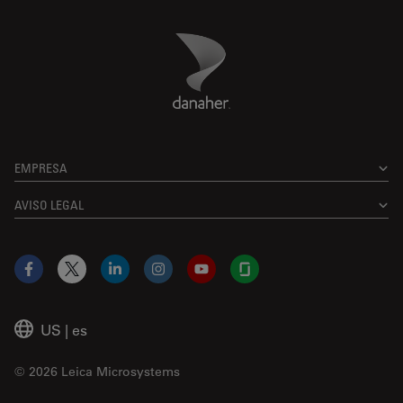
Danaher Logo
Footer
EMPRESA
AVISO LEGAL
Facebook
X
LinkedIn
Instagram
YouTube
Glassdoor
US
|
es
© 2026 Leica Microsystems