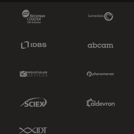
Beckman Coulter Link
Genedata Link
IDBS Link
Abcam Limited
Molecular Devices Link
Phenomenex L
Sciex Link
Aldevron Link
IDT Link