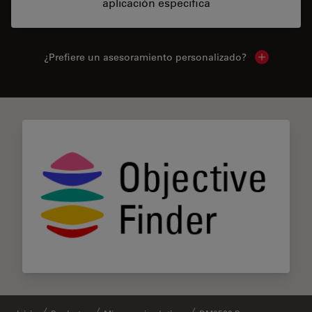
aplicación específica
¿Prefiere un asesoramiento personalizado?
Show local 