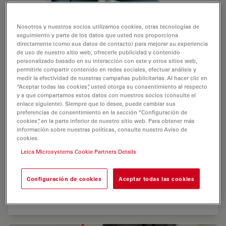
Nosotros y nuestros socios utilizamos cookies, otras tecnologías de
seguimiento y parte de los datos que usted nos proporciona
directamente (como sus datos de contacto) para mejorar su experiencia
de uso de nuestro sitio web, ofrecerle publicidad y contenido
personalizado basado en su interacción con este y otros sitios web,
permitirle compartir contenido en redes sociales, efectuar análisis y
medir la efectividad de nuestras campañas publicitarias. Al hacer clic en
“Aceptar todas las cookies”, usted otorga su consentimiento al respecto
y a que compartamos estos datos con nuestros socios (consulte el
enlace siguiente). Siempre que lo desee, puede cambiar sus
preferencias de consentimiento en la sección “Configuración de
Platina modular y flexible
cookies”, en la parte inferior de nuestro sitio web. Para obtener más
información sobre nuestras políticas, consulte nuestro Aviso de
cookies.
Algunas aplicaciones requieren un equipo especial.
Leica Microsystems Cookie Partners Details
Con Leica DM2500 P modular , la platina giratoria de
polarización estándar (360°) con ajuste de
enclavamiento de 45° o sin él se intercambia fácilmente
Configuración de cookies
Aceptar todas las cookies
por una platina fija para experimentos de
calentamiento o catodoluminiscencia, o para…