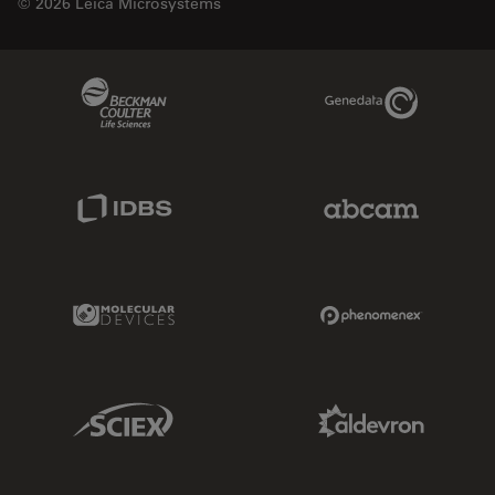
© 2026 Leica Microsystems
Beckman Coulter Link
Genedata Link
IDBS Link
Abcam Limited
Molecular Devices Link
Phenomenex L
Sciex Link
Aldevron Link