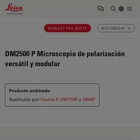
Leica Microsystems Logo
Togg
Introduzca
REQUEST FOR QUOTE
MULTIMEDIA
DM2500 P
Microscopio de polarización
versátil y modular
Producto archivado
Sustituido por
Visoria P, DM750P y DM4P