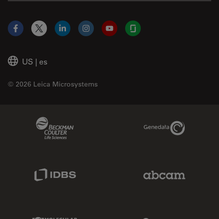
Facebook
X
LinkedIn
Instagram
YouTube
Glassdoor
US
|
es
© 2026 Leica Microsystems
Beckman Coulter Link
Genedata Link
IDBS Link
Abcam Limited
Molecular Devices Link
Phenomenex L