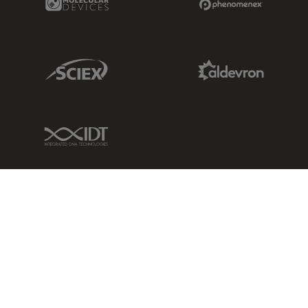
Sciex Link
Aldevron Link
IDT Link