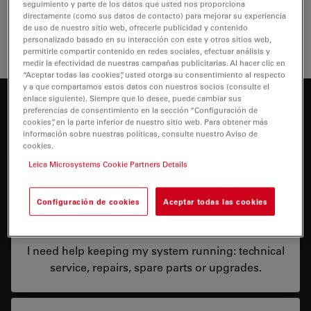
seguimiento y parte de los datos que usted nos proporciona
directamente (como sus datos de contacto) para mejorar su experiencia
de uso de nuestro sitio web, ofrecerle publicidad y contenido
personalizado basado en su interacción con este y otros sitios web,
permitirle compartir contenido en redes sociales, efectuar análisis y
medir la efectividad de nuestras campañas publicitarias. Al hacer clic en
“Aceptar todas las cookies”, usted otorga su consentimiento al respecto
y a que compartamos estos datos con nuestros socios (consulte el
enlace siguiente). Siempre que lo desee, puede cambiar sus
¿En qué podemos ayudarle?
preferencias de consentimiento en la sección “Configuración de
cookies”, en la parte inferior de nuestro sitio web. Para obtener más
información sobre nuestras políticas, consulte nuestro Aviso de
cookies.
Leica Microsystems Cookie Partners Details
Configuración de cookies
Aceptar todas las cookies
Service & Repair
I need help keeping my system running: technical
service, repairs, spare parts or upgrades.