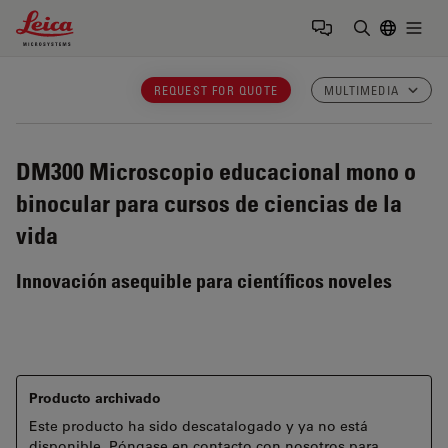
Leica Microsystems Logo
Togg
Introduzca
REQUEST FOR QUOTE
MULTIMEDIA
DM300
Microscopio educacional mono o
binocular para cursos de ciencias de la
vida
Innovación asequible para científicos noveles
Producto archivado
Este producto ha sido descatalogado y ya no está
disponible. Póngase en contacto con nosotros para