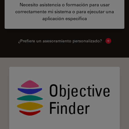
Necesito asistencia o formación para usar
correctamente mi sistema o para ejecutar una
aplicación específica
¿Prefiere un asesoramiento personalizado?
Show local 