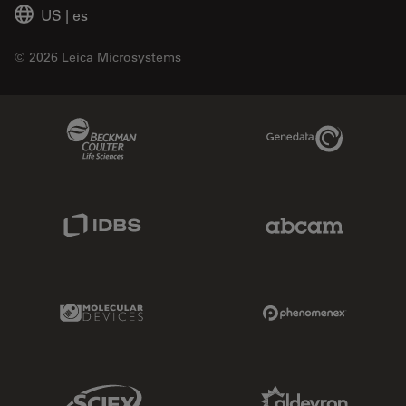
US
|
es
© 2026 Leica Microsystems
Beckman Coulter Link
Genedata Link
IDBS Link
Abcam Limited
Molecular Devices Link
Phenomenex L
Sciex Link
Aldevron Link