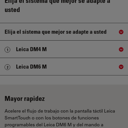
Elija el sistema que mejor se adapte a
usted
Elija el sistema que mejor se adapte a usted
Sho
Leica DM4 M
1
Sho
Leica DM6 M
2
Sho
Mayor rapidez
Acelere el flujo de trabajo con la pantalla táctil Leica
SmartTouch o con los botones de funciones
programables del Leica DM6 M y del mando a