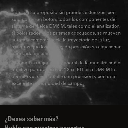
Consiga su propósito sin grandes esfuerzos: con
solo pulsar un botón, todos los componentes del
sistema del Leica DM6 M, tales como el analizador,
el polarizador y los prismas adecuados, se mueven
automáticamente hacia la trayectoria de la luz,
mientras que los ajustes de precisión se almacenan
para cada objetivo.
Obtenga la mejor vista general de la muestra con el
objetivo panorámico de 1.25x. El Leica DM4 M le
permite ver cada detalle con precisión y con una
excelente profundidad de campo.
¿Desea saber más?
Hable con nuestros expertos