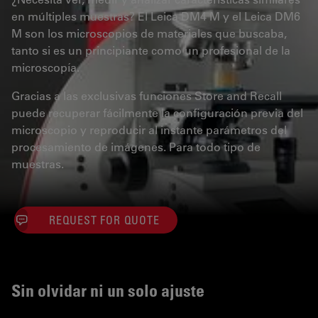
en múltiples muestras? El Leica DM4 M y el Leica DM6
M son los microscopios de materiales que buscaba,
tanto si es un principiante como un profesional de la
microscopía.
Gracias a las exclusivas funciones Store and Recall
puede recuperar fácilmente la configuración previa del
microscopio y reproducir al instante parámetros del
procesamiento de imágenes. Para todo tipo de
muestras.
REQUEST FOR QUOTE
Sin olvidar ni un solo ajuste