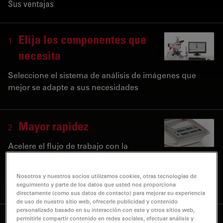
Sus ventajas
Elija los componentes que
1
necesita
Seleccione el sistema de análisis de imágenes que
mejor se adapte a sus necesidades
Mayor rapidez
2
Acelere el flujo de trabajo con la
pantalla táctil Leica SmartTouch o con los botones de
funciones programables del Leica DM6 M y del mando
Nosotros y nuestros socios utilizamos cookies, otras tecnologías de
a distancia Leica SmartMove
seguimiento y parte de los datos que usted nos proporciona
directamente (como sus datos de contacto) para mejorar su experiencia
de uso de nuestro sitio web, ofrecerle publicidad y contenido
personalizado basado en su interacción con este y otros sitios web,
¡Encienda la luz!
permitirle compartir contenido en redes sociales, efectuar análisis y
3