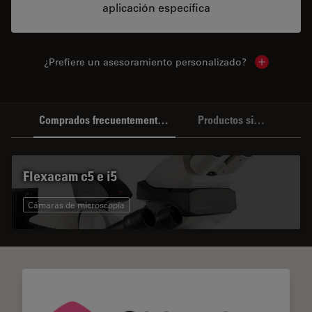
aplicación específica
¿Prefiere un asesoramiento personalizado?
Show local 
Comprados frecuentemente juntos
Productos similares
Flexacam c5 e i5
Cámaras de microscopía