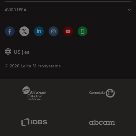
AVISO LEGAL
Facebook
X
LinkedIn
Instagram
YouTube
Glassdoor
US
|
es
© 2026 Leica Microsystems
Beckman Coulter Link
Genedata Link
IDBS Link
Abcam Limited