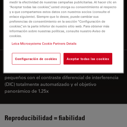
medir la efectividad de nuestras campañas publicitarias. Al hacer clic en
“Aceptar todas las cookies”, usted otorga su consentimiento al respecto
La iluminación LED contribuye a los
y a que compartamos estos datos con nuestros socios (consulte el
resultados reproducibles; tanto si trabaja con campo
enlace siguiente). Siempre que lo desee, puede cambiar sus
preferencias de consentimiento en la sección “Configuración de
claro (BF) como con campo oscuro de alta definición
cookies”, en la parte inferior de nuestro sitio web. Para obtener más
(HDF), contraste diferencial de interferencia (DIC),
información sobre nuestras políticas, consulte nuestro Aviso de
cookies.
fluorescencia (FL) o polarización (POL)
Leica Microsystems Cookie Partners Details
Precisión total
Configuración de cookies
Aceptar todas las cookies
4
Detecte incluso los detalles más
pequeños con el contraste diferencial de interferencia
(DIC) totalmente automatizado y el objetivo
panorámico de 1.25x
Reproducibilidad = fiabilidad