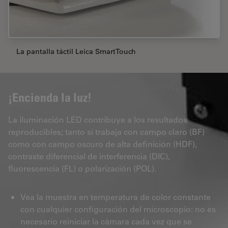
La pantalla táctil Leica SmartTouch
¡Encienda la luz!
La iluminación LED contribuye a los resultados
reproducibles; tanto si trabaja con campo claro (BF)
como con campo oscuro de alta definición (HDF),
contraste diferencial de interferencia (DIC),
fluorescencia (FL) o polarización (POL).
Vea la muestra en temperatura de color constante
con cualquier configuración del microscopio: no es
necesario reiniciar la cámara cada vez que se