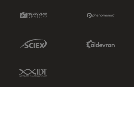
Molecular Devices Link
Phenomenex L
Sciex Link
Aldevron Link
IDT Link