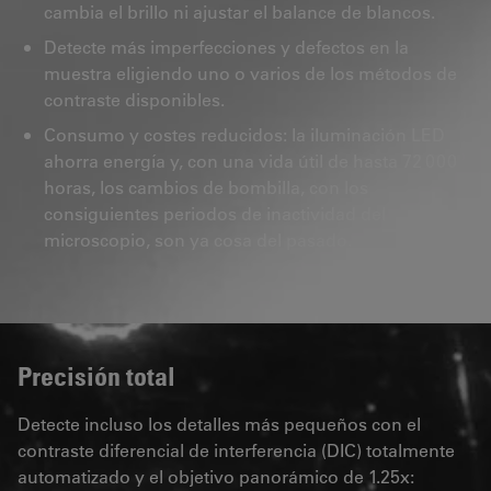
cambia el brillo ni ajustar el balance de blancos.
Detecte más imperfecciones y defectos en la
muestra eligiendo uno o varios de los métodos de
contraste disponibles.
Consumo y costes reducidos: la iluminación LED
ahorra energía y, con una vida útil de hasta 72 000
horas, los cambios de bombilla, con los
consiguientes periodos de inactividad del
microscopio, son ya cosa del pasado.
Precisión total
Detecte incluso los detalles más pequeños con el
contraste diferencial de interferencia (DIC) totalmente
automatizado y el objetivo panorámico de 1.25x: