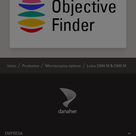
Inicio
Productos
Microscopios ópticos
Leica DM4 M & DM6 M
Danaher Logo
Footer
EMPRESA