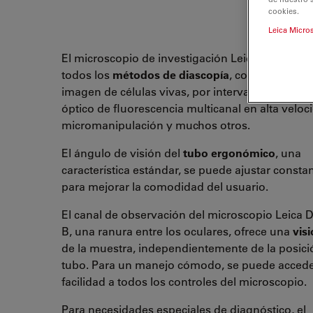
cookies.
Leica Micro
El microscopio de investigación Leica DMI3000
todos los
métodos de diascopía
, como fluoresc
imagen de células vivas, por intervalos, seccio
óptico de fluorescencia multicanal en alta veloc
micromanipulación
y
muchos otros.
El ángulo de visión del
tubo ergonómico
, una
característica estándar, se puede ajustar const
para mejorar la comodidad del usuario.
El canal de observación del microscopio Leica
B, una ranura entre los oculares, ofrece una
visi
de la muestra, independientemente de la posici
tubo. Para un manejo cómodo, se puede acced
facilidad a todos los controles del microscopio.
Para necesidades especiales de diagnóstico, el