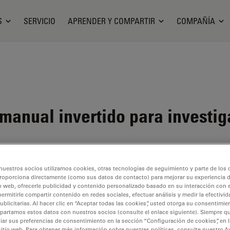
S
SERVICIO
APRENDER Y COMPARTIR
COMPAÑÍA
anual invertido para investig
nuestros socios utilizamos cookies, otras tecnologías de seguimiento y parte de los
roporciona directamente (como sus datos de contacto) para mejorar su experiencia 
o web, ofrecerle publicidad y contenido personalizado basado en su interacción con e
permitirle compartir contenido en redes sociales, efectuar análisis y medir la efectivi
licitarias. Al hacer clic en “Aceptar todas las cookies”, usted otorga su consentimie
partamos estos datos con nuestros socios (consulte el enlace siguiente). Siempre qu
r sus preferencias de consentimiento en la sección “Configuración de cookies”, en la
sitio web. Para obtener más información sobre nuestras políticas, consulte nuestro A