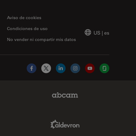
Aviso de cookies
Condiciones de uso
US
|
es
No vender ni compartir mis datos
Facebook
X
LinkedIn
Instagram
YouTube
Glassdoor
Abcam Limited Link
Aldevron Link