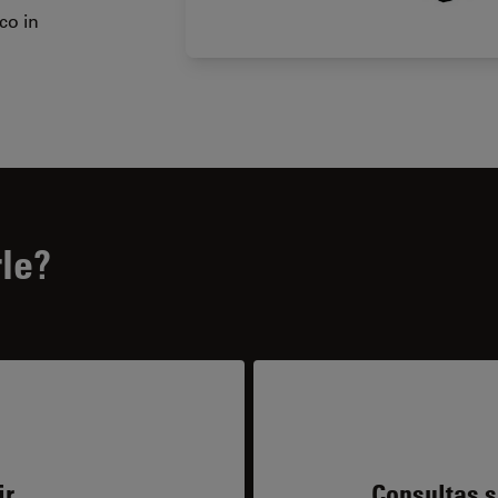
co in
le?
ir
Consultas s