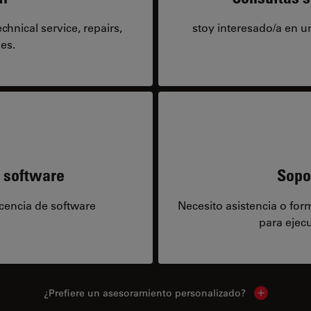
hnical service, repairs,
stoy interesado/a en 
es.
e software
Sopo
icencia de software
Necesito asistencia o fo
para ejecu
¿Prefiere un asesoramiento personalizado?
Show local 