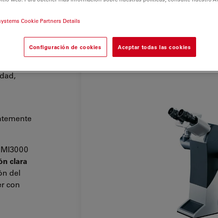
systems Cookie Partners Details
 B admite
Configuración de cookies
Aceptar todas las cookies
encia,
namiento
idad,
antemente
 DMI3000
ón clara
ón del
er con