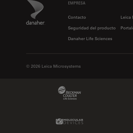
Footer
Danaher Logo
EMPRESA
Contacto
Leica
Seguridad del producto
Portal
Danaher Life Sciences
© 2026 Leica Microsystems
Beckman Coulter Link
Molecular Devices Link