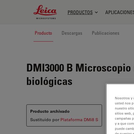
Leica Microsystems Logo
PRODUCTOS
APLICACIONE
Producto
Descargas
Publicaciones
DMI3000 B
Microscopio m
biológicas
Nosotros y 
usted nos p
nuestro siti
Producto archivado
sitios web, 
campañas pub
Sustituido por
Plataforma DMi8 S
y a que com
puede cambia
de nuestro 