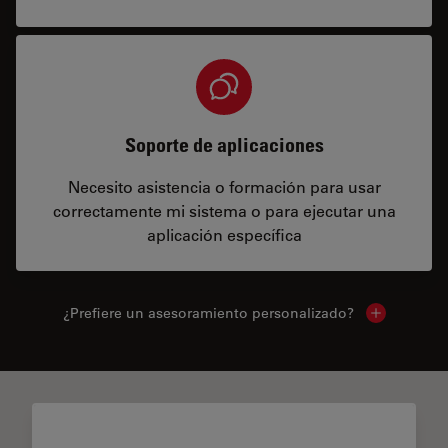
Soporte de aplicaciones
Necesito asistencia o formación para usar
correctamente mi sistema o para ejecutar una
aplicación específica
¿Prefiere un asesoramiento personalizado?
Show local 