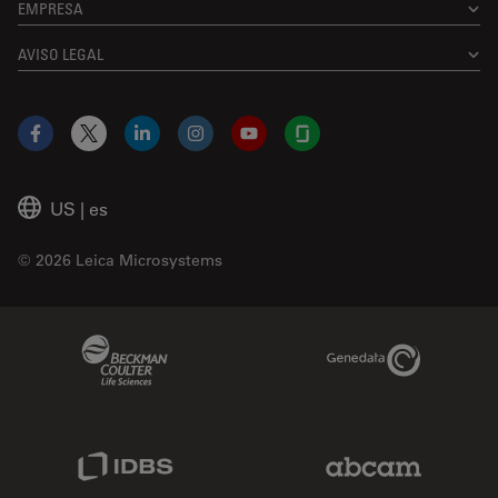
EMPRESA
AVISO LEGAL
Facebook
X
LinkedIn
Instagram
YouTube
Glassdoor
US
|
es
© 2026 Leica Microsystems
Beckman Coulter Link
Genedata Link
IDBS Link
Abcam Limited