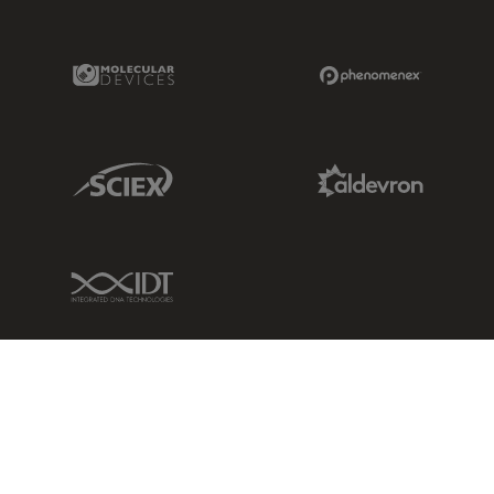
Molecular Devices Link
Phenomenex L
Sciex Link
Aldevron Link
IDT Link