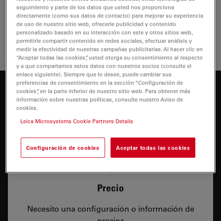
de adquisición de imágenes deben aportar exactitud,
seguimiento y parte de los datos que usted nos proporciona
calidad, precisión y reproducibilidad de los
directamente (como sus datos de contacto) para mejorar su experiencia
resultadospara examinar las pruebas con plenas…
de uso de nuestro sitio web, ofrecerle publicidad y contenido
personalizado basado en su interacción con este y otros sitios web,
permitirle compartir contenido en redes sociales, efectuar análisis y
Microsc
medir la efectividad de nuestras campañas publicitarias. Al hacer clic en
“Aceptar todas las cookies”, usted otorga su consentimiento al respecto
y a que compartamos estos datos con nuestros socios (consulte el
enlace siguiente). Siempre que lo desee, puede cambiar sus
preferencias de consentimiento en la sección “Configuración de
¿Desea saber más?
cookies”, en la parte inferior de nuestro sitio web. Para obtener más
información sobre nuestras políticas, consulte nuestro Aviso de
Hable con nuestros expertos
cookies.
Leica Microsystems Cookie Partners Details
Configuración de cookies
Aceptar todas las cookies
Precio
Necesito una configuración o información de
precios