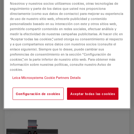
Nosotros y nuestros socios utilizamos cookies, otras tecnologías de
seguimiento y parte de los datos que usted nos proporciona
directamente (como sus datos de contacto) para mejorar su experiencia
de uso de nuestro sitio web, ofrecerle publicidad y contenido
personalizado basado en su interacción con este y otros sitios web,
permitirle compartir contenido en redes sociales, efectuar análisis y
medir la efectividad de nuestras campañas publicitarias. Al hacer clic en
“Aceptar todas las cookies”, usted otorga su consentimiento al respecto
y a que compartamos estos datos con nuestros socios (consulte el
enlace siguiente). Siempre que lo desee, puede cambiar sus
preferencias de consentimiento en la sección “Configuración de
cookies”, en la parte inferior de nuestro sitio web. Para obtener más
información sobre nuestras políticas, consulte nuestro Aviso de
Leica AF6000
cookies.
Leica Microsystems Cookie Partners Details
Leica AF6000 con microscopio estereoscópico Leica
M205 FA y fuente de luz externa Leica EL6000
Configuración de cookies
Aceptar todas las cookies