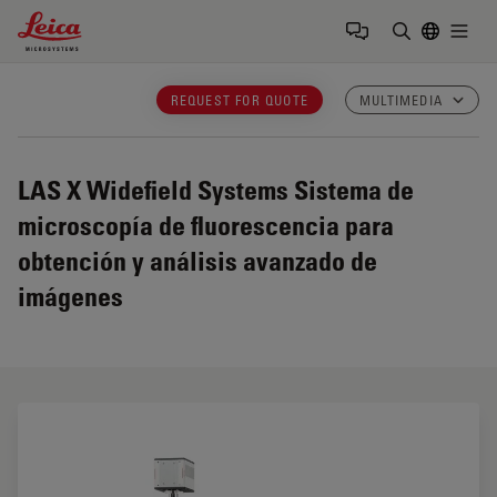
Leica Microsystems Logo
Togg
Introduzca
REQUEST FOR QUOTE
MULTIMEDIA
LAS X Widefield Systems
Sistema de
microscopía de fluorescencia para
obtención y análisis avanzado de
imágenes