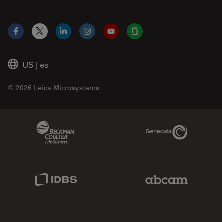
Facebook
X
LinkedIn
Instagram
YouTube
Glassdoor
US
|
es
© 2026 Leica Microsystems
Beckman Coulter Link
Genedata Link
IDBS Link
Abcam Limited
Molecular Devices Link
Phenomenex L