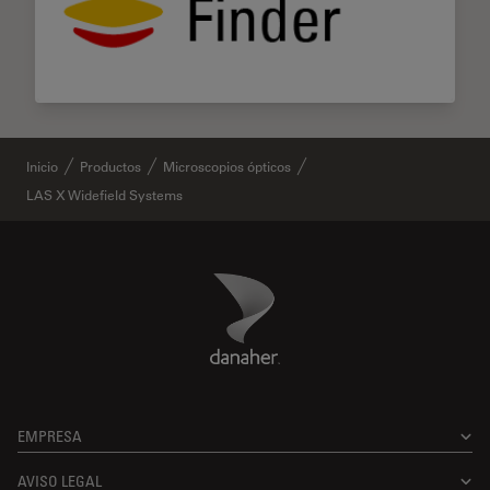
Inicio
Productos
Microscopios ópticos
LAS X Widefield Systems
Danaher Logo
Footer
EMPRESA
AVISO LEGAL