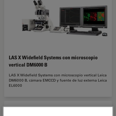
LAS X Widefield Systems con microscopio
vertical DM6000 B
LAS X Widefield Systems con microscopio vertical Leica
DM6000 B, cámara EMCCD y fuente de luz externa Leica
EL6000