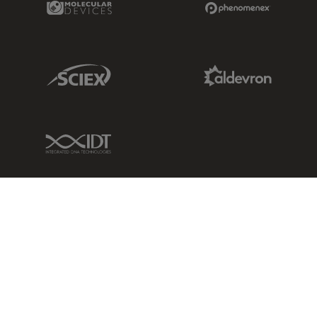
Sciex Link
Aldevron Link
IDT Link