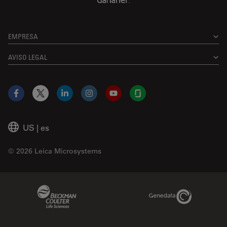
EMPRESA
AVISO LEGAL
Facebook
X
LinkedIn
Instagram
YouTube
Glassdoor
US
|
es
© 2026 Leica Microsystems
Beckman Coulter Link
Genedata Link