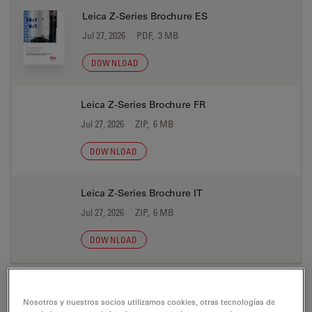
Leica Z-Series Brochure ES
Jul 27, 2026
PDF, 3 MB
DOWNLOAD
Leica Z-Series Brochure FR
Jul 27, 2026
ZIP, 6 MB
DOWNLOAD
Leica Z-Series Brochure IT
Jul 27, 2026
ZIP, 6 MB
DOWNLOAD
Nosotros y nuestros socios utilizamos cookies, otras tecnologías de