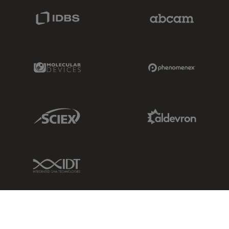
IDBS Link
Abcam Limited
Molecular Devices Link
Phenomenex L
Sciex Link
Aldevron Link
IDT Link