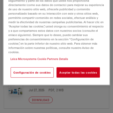
seguimiento y parte de los datos que usted nos proporciona
CERTIFICADOS
directamente (como sus datos de contacto) para mejorar su experiencia
de uso de nuestro sitio web, ofrecerle publicidad y contenido
personalizado basado en su interacción con este y otros sitios web,
CE Leica Z6 APO A 04 10 2013
permitirle compartir contenido en redes sociales, efectuar análisis y
medir la efectividad de nuestras campañas publicitarias. Al hacer clic en
Jul 27, 2026
PDF, 281 KB
“Aceptar todas las cookies”, usted otorga su consentimiento al respecto
y a que compartamos estos datos con nuestros socios (consulte el
DOWNLOAD
enlace siguiente). Siempre que lo desee, puede cambiar sus
preferencias de consentimiento en la sección “Configuración de
cookies”, en la parte inferior de nuestro sitio web. Para obtener más
información sobre nuestras políticas, consulte nuestro Aviso de
cookies.
Leica Microsystems Cookie Partners Details
PUBLICATION
Configuración de cookies
Aceptar todas las cookies
Digital Microscopy Report Useful
Magnification
Jul 27, 2026
PDF, 2 MB
DOWNLOAD