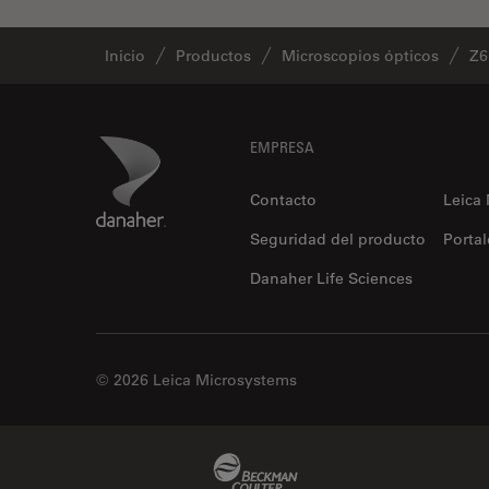
Inicio
Productos
Microscopios ópticos
Z6
Footer
Danaher Logo
EMPRESA
Contacto
Leica
Seguridad del producto
Portal
Danaher Life Sciences
© 2026 Leica Microsystems
Beckman Coulter Link