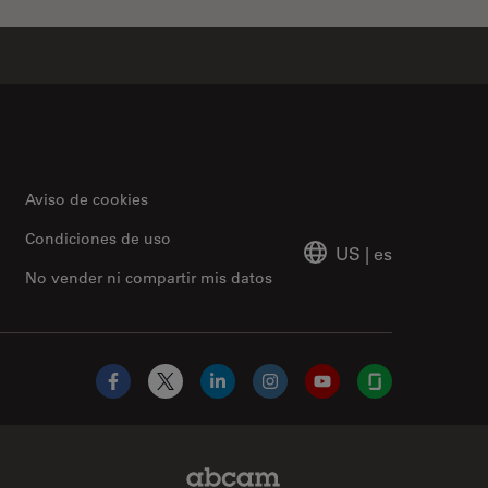
Aviso de cookies
Condiciones de uso
US
|
es
No vender ni compartir mis datos
Facebook
X
LinkedIn
Instagram
YouTube
Glassdoor
Abcam Limited Link