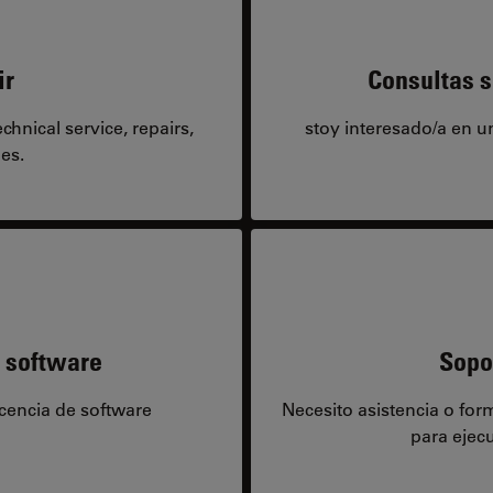
ir
Consultas s
hnical service, repairs,
stoy interesado/a en 
es.
e software
Sopo
icencia de software
Necesito asistencia o fo
para ejecu