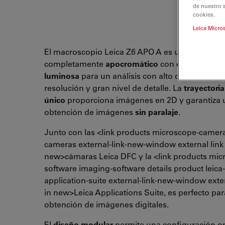
de nuestro 
cookies.
Leica Micro
El macroscopio Leica Z6 APO A es un
sistema 
completamente
apocromático
con
excelente tr
luminosa
para un análisis con alto contraste, alt
resolución y gran nivel de detalle. La
trayectori
único
proporciona imágenes en 2D y garantiza 
obtención de imágenes
sin paralaje
.
Junto con las <link products microscope-cameras
cameras external-link-new-window external link 
new>cámaras Leica DFC y la <link products mic
software imaging-software details product leica-
application-suite external-link-new-window exter
in new>Leica Applications Suite, es perfecto par
obtención de imágenes digitales.
El
diseño modular
permite una configuración o