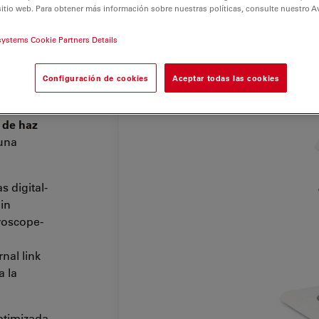
sitio web. Para obtener más información sobre nuestras políticas, consulte nuestro A
systems Cookie Partners Details
de zoom
Configuración de cookies
Aceptar todas las cookies
ansmisión
a
a de haz
una
 digital-
in
roscope-
nal link
a la
ptimizada