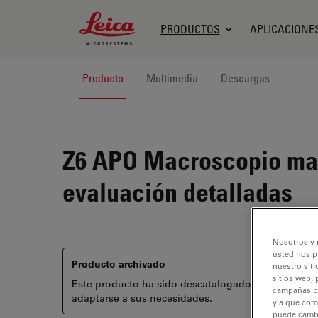
Leica Microsystems Logo
PRODUCTOS
APLICACIONE
Producto
Multimedia
Descargas
Z6 APO
Macroscopio man
evaluación detalladas
Nosotros y 
usted nos p
Producto archivado
nuestro siti
sitios web, 
Este producto ha sido descatalogado y ya no está
campañas pub
adaptarse a sus necesidades.
y a que com
puede cambia