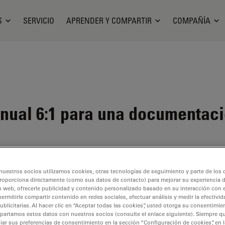
S
SERVICIO
APRENDER Y COMPARTIR
COMPAÑÍA
ual 6:1 para una documentaci
nuestros socios utilizamos cookies, otras tecnologías de seguimiento y parte de los
roporciona directamente (como sus datos de contacto) para mejorar su experiencia 
o web, ofrecerle publicidad y contenido personalizado basado en su interacción con e
permitirle compartir contenido en redes sociales, efectuar análisis y medir la efectivi
 disponible. Póngase en contacto con nosotros para obtener infor
licitarias. Al hacer clic en “Aceptar todas las cookies”, usted otorga su consentimie
partamos estos datos con nuestros socios (consulte el enlace siguiente). Siempre qu
r sus preferencias de consentimiento en la sección “Configuración de cookies”, en la