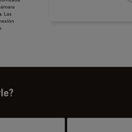
 cámara
s
. Las
onexión
s
le?