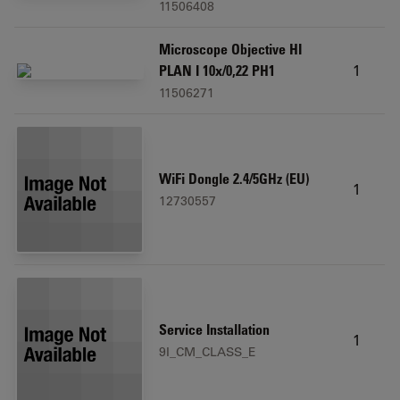
11506408
Microscope Objective HI
1
PLAN I 10x/0,22 PH1
11506271
WiFi Dongle 2.4/5GHz (EU)
1
12730557
Service Installation
1
9I_CM_CLASS_E