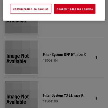
Configuración de cookies
Aceptar todas las cookies
DAPI 390 Filter Cube, size K
1
11533332
Filter System GFP ET, size K
1
11504164
Filter System Y3 ET, size K
1
11504169