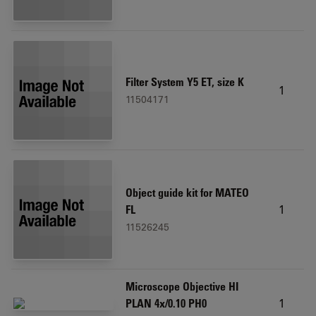
Filter System Y5 ET, size K
1
11504171
Object guide kit for MATEO
1
FL
11526245
Microscope Objective HI
1
PLAN 4x/0.10 PH0