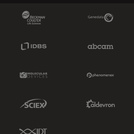
Beckman Coulter Link
Genedata Link
IDBS Link
Abcam Limited
Molecular Devices Link
Phenomenex L
Sciex Link
Aldevron Link
IDT Link