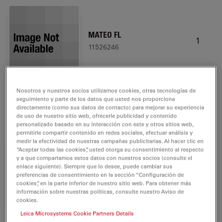
MATEO FL
1
11526246
Nosotros y nuestros socios utilizamos cookies, otras tecnologías de
Microscope Objective HI
seguimiento y parte de los datos que usted nos proporciona
1
PLAN I 20x/0.30 PH1
directamente (como sus datos de contacto) para mejorar su experiencia
de uso de nuestro sitio web, ofrecerle publicidad y contenido
11506272
personalizado basado en su interacción con este y otros sitios web,
permitirle compartir contenido en redes sociales, efectuar análisis y
medir la efectividad de nuestras campañas publicitarias. Al hacer clic en
“Aceptar todas las cookies”, usted otorga su consentimiento al respecto
y a que compartamos estos datos con nuestros socios (consulte el
Microscope Objective HI
enlace siguiente). Siempre que lo desee, puede cambiar sus
1
PLAN I 40x/0.50 PH1
preferencias de consentimiento en la sección “Configuración de
cookies”, en la parte inferior de nuestro sitio web. Para obtener más
11506369
información sobre nuestras políticas, consulte nuestro Aviso de
cookies.
Leica Microsystems Cookie Partners Details