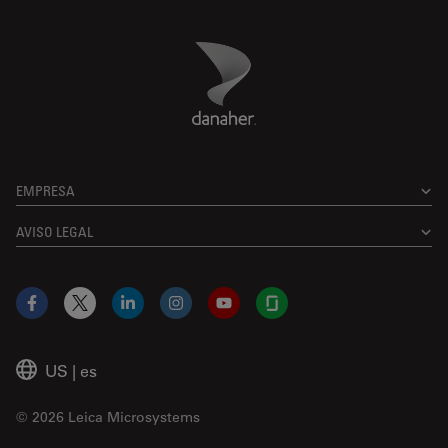
Danaher Logo
Footer
EMPRESA
AVISO LEGAL
Facebook
X
LinkedIn
Instagram
YouTube
Glassdoor
US
|
es
© 2026 Leica Microsystems