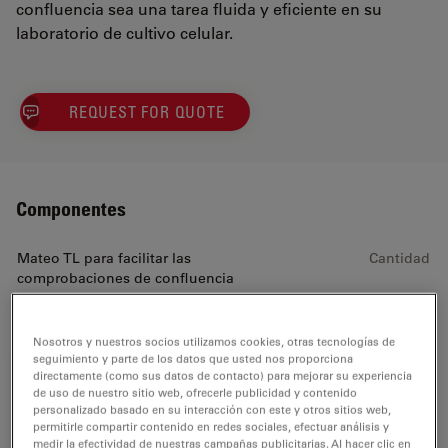
confluencia sea una tarea fluida y eficiente en su
laboratorio de cultivo celular.
REQUEST FOR QUOTE
Componentes
Mateo TL para facilitar las
Cantidad
comprobaciones de confluencia
incluye:
Nosotros y nuestros socios utilizamos cookies, otras tecnologías de
seguimiento y parte de los datos que usted nos proporciona
directamente (como sus datos de contacto) para mejorar su experiencia
Object guide kit for MATEO
de uso de nuestro sitio web, ofrecerle publicidad y contenido
1
TL
personalizado basado en su interacción con este y otros sitios web,
permitirle compartir contenido en redes sociales, efectuar análisis y
11526240
medir la efectividad de nuestras campañas publicitarias. Al hacer clic en