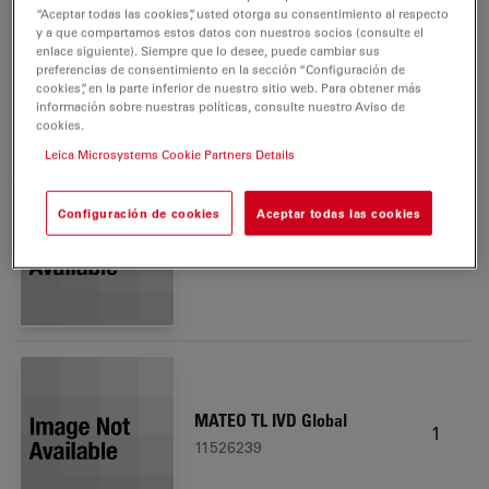
“Aceptar todas las cookies”, usted otorga su consentimiento al respecto
y a que compartamos estos datos con nuestros socios (consulte el
enlace siguiente). Siempre que lo desee, puede cambiar sus
preferencias de consentimiento en la sección “Configuración de
Microscope Objective HI
cookies”, en la parte inferior de nuestro sitio web. Para obtener más
1
PLAN I 20x/0.30 PH1
información sobre nuestras políticas, consulte nuestro Aviso de
cookies.
11506272
Leica Microsystems Cookie Partners Details
Configuración de cookies
Aceptar todas las cookies
Confluency module
1
11526241
MATEO TL IVD Global
1
11526239