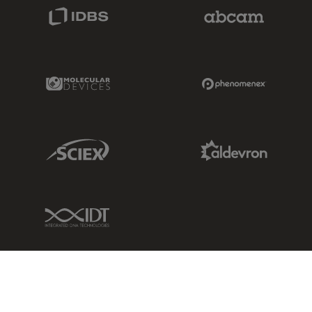
IDBS Link
Abcam Limited
Molecular Devices Link
Phenomenex L
Sciex Link
Aldevron Link
IDT Link