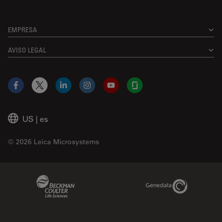
EMPRESA
AVISO LEGAL
Facebook
X
LinkedIn
Instagram
YouTube
Glassdoor
US
|
es
© 2026 Leica Microsystems
Beckman Coulter Link
Genedata Link