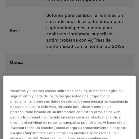
Botones para cambiar la iluminación
con indicador de estado, botón para
capturar imágenes, ranura para
Base
analizador integrada, superficie
antimicrobiana con AgTreat de
conformidad con la norma ISO 22196
Óptica
Codificado 5x (M32), codificado 6x
Revólver
(M25)
Nosotros y nuestros socios utilizamos cookies, otras tecnologías de
seguimiento y parte de los datos que usted nos proporciona
Oculares
directamente (como sus datos de contacto) para mejorar su experiencia
20/22/25 mm
de uso de nuestro sitio web, ofrecerle publicidad y contenido
(FOV)
personalizado basado en su interacción con este y otros sitios web,
permitirle compartir contenido en redes sociales, efectuar análisis y
medir la efectividad de nuestras campañas publicitarias. Al hacer clic en
Amplia gama de fototubos estándar y
“Aceptar todas las cookies”, usted otorga su consentimiento al respecto
Tubos
ergonómicos con distintas divisiones
y a que compartamos estos datos con nuestros socios (consulte el
de haces disponibles
enlace siguiente). Siempre que lo desee, puede cambiar sus