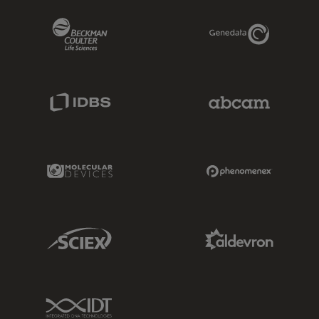
Beckman Coulter Link
Genedata Link
IDBS Link
Abcam Limited
Molecular Devices Link
Phenomenex L
Sciex Link
Aldevron Link
IDT Link