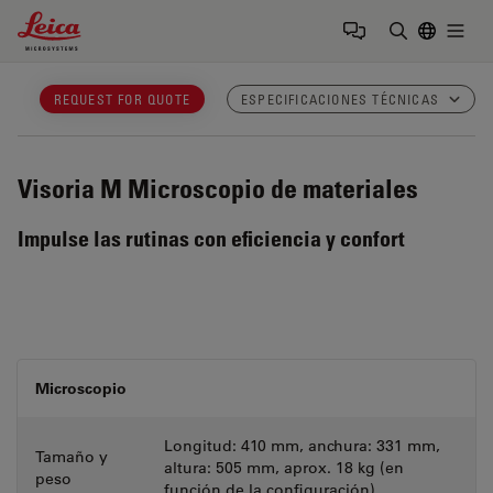
Leica Microsystems Logo
Togg
Introduzca
REQUEST FOR QUOTE
ESPECIFICACIONES TÉCNICAS
Visoria M
Microscopio de materiales
Impulse las rutinas con eficiencia y confort
Microscopio
Longitud: 410 mm, anchura: 331 mm,
Tamaño y
altura: 505 mm, aprox. 18 kg (en
peso
función de la configuración)