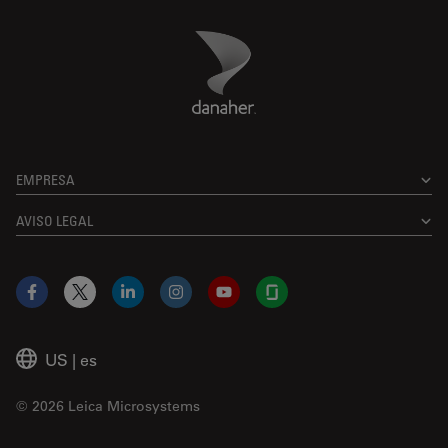
Danaher Logo
Footer
EMPRESA
AVISO LEGAL
Facebook
X
LinkedIn
Instagram
YouTube
Glassdoor
US
|
es
© 2026 Leica Microsystems