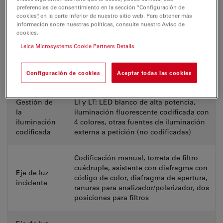
preferencias de consentimiento en la sección “Configuración de
cookies”, en la parte inferior de nuestro sitio web. Para obtener más
Versión
Versión digital con pantalla/tableta de
información sobre nuestras políticas, consulte nuestro Aviso de
digital
10”
cookies.
Leica Microsystems Cookie Partners Details
Amplia gama de accesorios
Accesorios
ergonómicos disponible (ErgoTubes,
ergonómicos
Configuración de cookies
Aceptar todas las cookies
ErgoLift, ErgoModules)
Gestión de
LI y LT: LED blanco de alta potencia,
la
iluminación fluorescente codificada con
iluminación
4 colores, otras fuentes de iluminación
codificada
externa a petición (no codificadas)
Codificación manual, torreta de filtro
cuádruple, asistente con diafragma con
Eje de luz
código de color, diafragma de apertura,
incidente
ranuras para analizador/polarizador, dos
posiciones para filtros