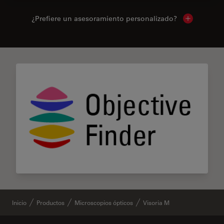
¿Prefiere un asesoramiento personalizado?
Show local 
Inicio
Productos
Microscopios ópticos
Visoria M