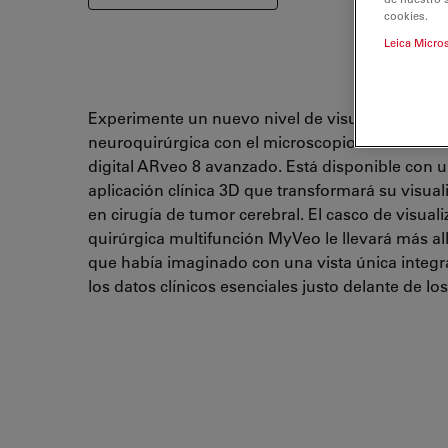
cookies.
Leica Micro
Experimente un nuevo nivel de visualización
neuroquirúrgica con el microscopio de visualiz
digital ARveo 8 avanzado. Está disponible con 
aplicación clínica 3D que transformará su visual
en cirugía de tumor cerebral. El casco de visuali
quirúrgica multifunción MyVeo le llevará más all
que había imaginado con una vista única integ
los datos clínicos esenciales justo delante de los