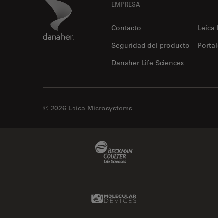
Footer
Danaher Logo
EMPRESA
Contacto
Leica
Seguridad del producto
Portal
Danaher Life Sciences
© 2026 Leica Microsystems
Beckman Coulter Link
Molecular Devices Link