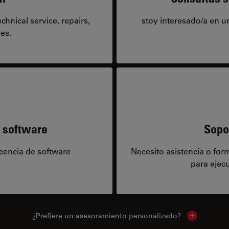
hnical service, repairs,
stoy interesado/a en 
es.
e software
Sopo
icencia de software
Necesito asistencia o fo
para ejecu
¿Prefiere un asesoramiento personalizado?
Show local 