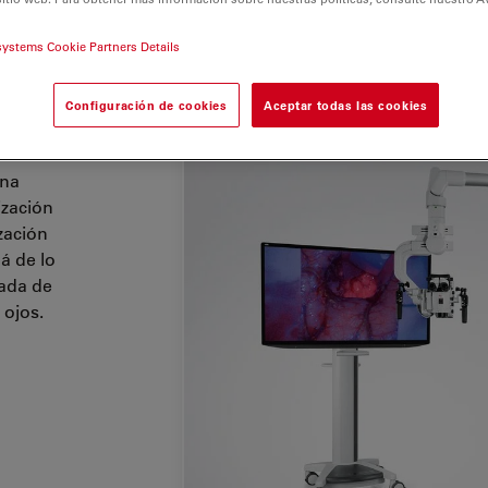
systems Cookie Partners Details
Configuración de cookies
Aceptar todas las cookies
ación
una
ización
zación
á de lo
rada de
 ojos.