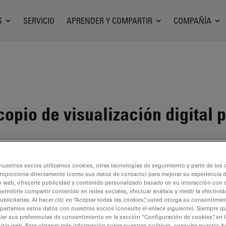
S
SERVICIO
APRENDER Y COMPARTIR
COMPAÑÍA
opio de visualización digital 
 aquí.
nuestros socios utilizamos cookies, otras tecnologías de seguimiento y parte de los
roporciona directamente (como sus datos de contacto) para mejorar su experiencia 
o web, ofrecerle publicidad y contenido personalizado basado en su interacción con e
permitirle compartir contenido en redes sociales, efectuar análisis y medir la efectivi
licitarias. Al hacer clic en “Aceptar todas las cookies”, usted otorga su consentimie
partamos estos datos con nuestros socios (consulte el enlace siguiente). Siempre qu
r sus preferencias de consentimiento en la sección “Configuración de cookies”, en la
sitio web. Para obtener más información sobre nuestras políticas, consulte nuestro A