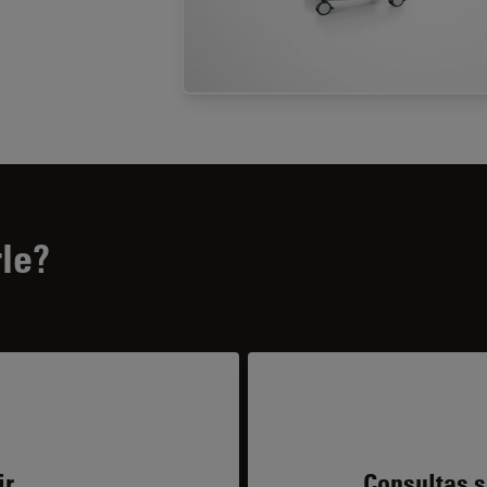
le?
ir
Consultas s