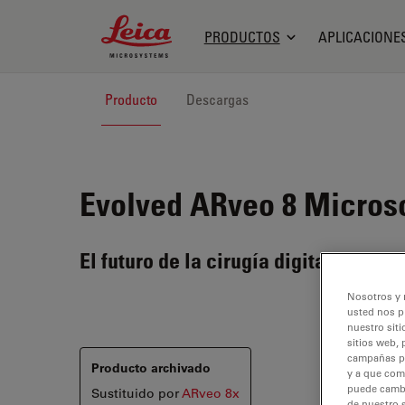
Leica Microsystems Logo
PRODUCTOS
APLICACIONE
Producto
Descargas
Evolved ARveo 8
Microsc
El futuro de la cirugía digital ya está
Nosotros y 
usted nos p
nuestro siti
sitios web, 
campañas pub
Producto archivado
y a que com
puede cambia
Sustituido por
ARveo 8x
de nuestro 