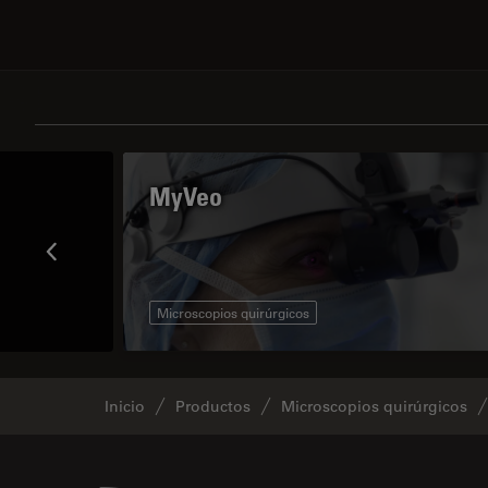
MyVeo
Microscopios quirúrgicos
Inicio
Productos
Microscopios quirúrgicos