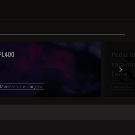
FL400
Pedal d
para mi
Leica.
Microscopios quirúrgicos
Accesorios