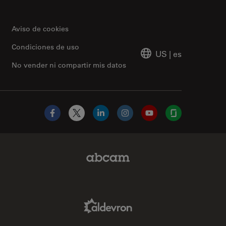
Aviso de cookies
Condiciones de uso
US
|
es
No vender ni compartir mis datos
Facebook
X
LinkedIn
Instagram
YouTube
Glassdoor
Abcam Limited Link
Aldevron Link