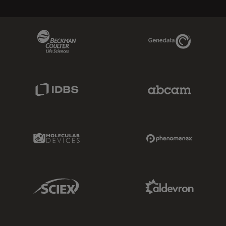
Beckman Coulter Link
Genedata Link
IDBS Link
Abcam Limited
Molecular Devices Link
Phenomenex L
Sciex Link
Aldevron Link