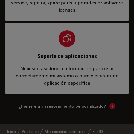
service, repairs, spare parts, upgrades or software
licenses.
Soporte de aplicaciones
Necesito asistencia o formación para usar
correctamente mi sistema o para ejecutar una
aplicación específica
¿Prefiere un asesoramiento personalizado?
Show local 
Inicio
Productos
Microscopios quirúrgicos
FL560