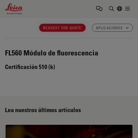
Leica Microsystems Logo
Togg
Introduzca
REQUEST FOR QUOTE
APLICACIONES
FL560
Módulo de fluorescencia
Certificación 510 (k)
Lea nuestros últimos artículos