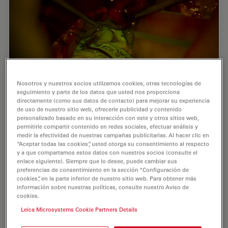
Nosotros y nuestros socios utilizamos cookies, otras tecnologías de
seguimiento y parte de los datos que usted nos proporciona
directamente (como sus datos de contacto) para mejorar su experiencia
de uso de nuestro sitio web, ofrecerle publicidad y contenido
personalizado basado en su interacción con este y otros sitios web,
permitirle compartir contenido en redes sociales, efectuar análisis y
Benefits of Fluorescence in Vascular
medir la efectividad de nuestras campañas publicitarias. Al hacer clic en
“Aceptar todas las cookies”, usted otorga su consentimiento al respecto
Neurosurgery
y a que compartamos estos datos con nuestros socios (consulte el
enlace siguiente). Siempre que lo desee, puede cambiar sus
Fluorescein and ICG fluorescence videoangiography
preferencias de consentimiento en la sección “Configuración de
have transformed the experience of vascular
cookies”, en la parte inferior de nuestro sitio web. Para obtener más
información sobre nuestras políticas, consulte nuestro Aviso de
neurosurgeons, providing an intraoperative view with
cookies.
enriched information. During the Leica 2021…
Leica Microsystems Cookie Partners Details
Jul 06, 2022
Webinar
AR Surgery
Benefit