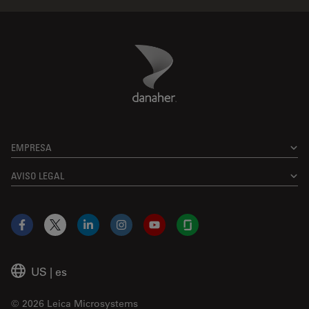
Danaher Logo
Footer
EMPRESA
AVISO LEGAL
Facebook
X
LinkedIn
Instagram
YouTube
Glassdoor
US
|
es
© 2026 Leica Microsystems