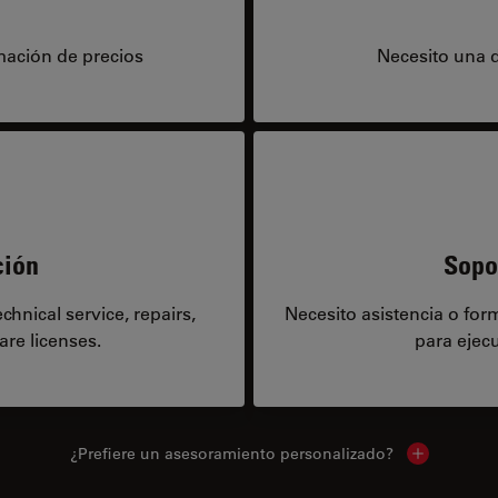
mación de precios
Necesito una 
ción
Sopo
hnical service, repairs,
Necesito asistencia o fo
are licenses.
para ejecu
¿Prefiere un asesoramiento personalizado?
Show local 