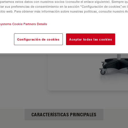
partamos estos datos con nuestros socios (consulte el enlace siguiente). Siempre qu
aumentos
r sus preferencias de consentimiento en la sección “Configuración de cookies”, en la
uminación
sitio web. Para obtener más información sobre nuestras políticas, consulte nuestro A
r un
systems Cookie Partners Details
Configuración de cookies
Aceptar todas las cookies
e un
porciona
CARACTERÍSTICAS PRINCIPALES