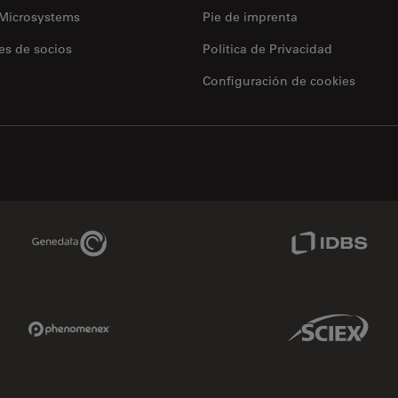
 Microsystems
Pie de imprenta
es de socios
Politica de Privacidad
Configuración de cookies
Genedata Link
IDBS Link
Phenomenex Link
Sciex Link