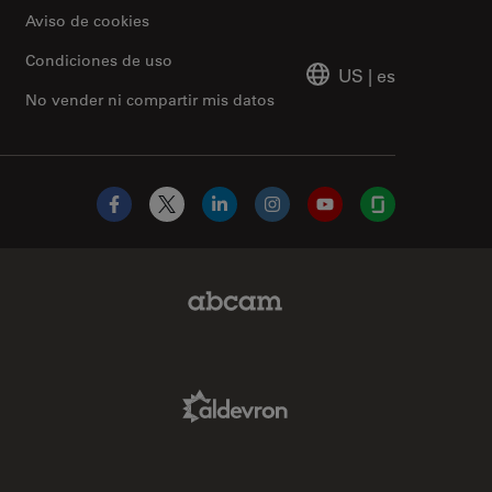
Aviso de cookies
Condiciones de uso
US
|
es
No vender ni compartir mis datos
Facebook
X
LinkedIn
Instagram
YouTube
Glassdoor
Abcam Limited Link
Aldevron Link