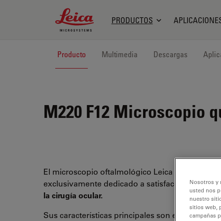
Leica Microsystems Logo
PRODUCTOS
APLICACIONE
Producto
Multimedia
Descargas
Aplic
M220 F12
Microscopio qui
El microscopio oftalmológico Leica M220 F12
exclusivamente dedicado a satisfacer las neces
Nosotros y 
usted nos p
la cirugía ocular.
nuestro siti
sitios web, 
Sus características principales son el prestigios
campañas pub