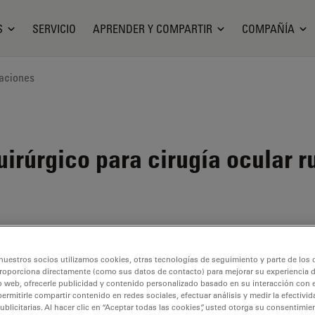
S
SERVICIO
APRENDER Y COMPARTIR
COMPAÑÍA
aciones
rúrgico para cirugía ocular ru
idades de
nuestros socios utilizamos cookies, otras tecnologías de seguimiento y parte de los
roporciona directamente (como sus datos de contacto) para mejorar su experiencia 
o web, ofrecerle publicidad y contenido personalizado basado en su interacción con e
permitirle compartir contenido en redes sociales, efectuar análisis y medir la efectivi
o sistema
licitarias. Al hacer clic en “Aceptar todas las cookies”, usted otorga su consentimie