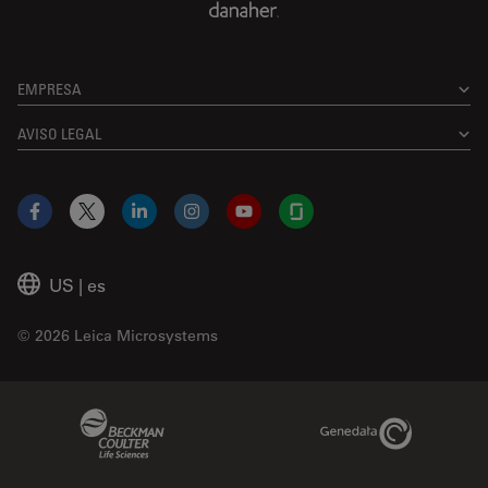
EMPRESA
AVISO LEGAL
Facebook
X
LinkedIn
Instagram
YouTube
Glassdoor
US
|
es
© 2026 Leica Microsystems
Beckman Coulter Link
Genedata Link