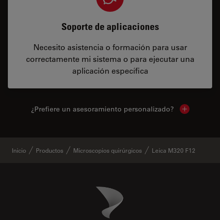
Soporte de aplicaciones
Necesito asistencia o formación para usar
correctamente mi sistema o para ejecutar una
aplicación específica
¿Prefiere un asesoramiento personalizado?
Show local 
Inicio
Productos
Microscopios quirúrgicos
Leica M320 F12
Danaher Logo
Footer