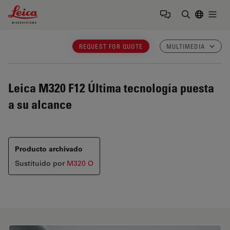
Leica Microsystems Logo
Togg
Introduzca
REQUEST FOR QUOTE
MULTIMEDIA
Leica M320 F12
Última tecnología puesta
a su alcance
Producto archivado
Sustituido por
M320 O