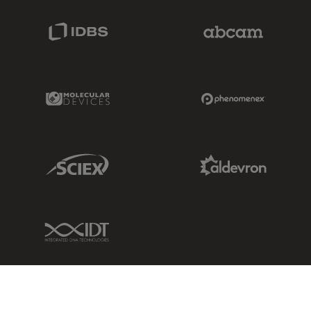
IDBS Link
Abcam Limited
Molecular Devices Link
Phenomenex L
Sciex Link
Aldevron Link
IDT Link