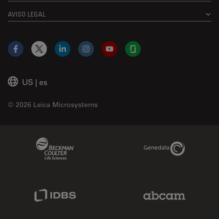
AVISO LEGAL
Facebook
X
LinkedIn
Instagram
YouTube
Glassdoor
US
|
es
© 2026 Leica Microsystems
Beckman Coulter Link
Genedata Link
IDBS Link
Abcam Limited