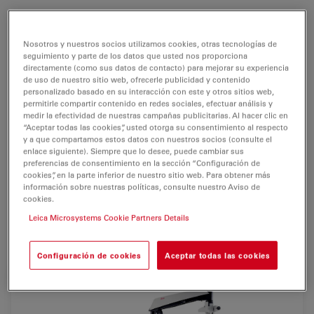
El <link products surgical-microscopes>microscopio
quirúrgico Leica M525 F40 combina la excelente óptica
Nosotros y nuestros socios utilizamos cookies, otras tecnologías de
del M525 con la
tecnología OptiChrome™
y el nuevo y
seguimiento y parte de los datos que usted nos proporciona
directamente (como sus datos de contacto) para mejorar su experiencia
compacto estativo
F40 SlimStand™.
de uso de nuestro sitio web, ofrecerle publicidad y contenido
personalizado basado en su interacción con este y otros sitios web,
La
excepcional claridad de su iluminación
y su
permitirle compartir contenido en redes sociales, efectuar análisis y
extraordinaria profundidad de campo con una
medir la efectividad de nuestras campañas publicitarias. Al hacer clic en
“Aceptar todas las cookies”, usted otorga su consentimiento al respecto
distancia de trabajo superior ofrecen al cirujano la
y a que compartamos estos datos con nuestros socios (consulte el
mejor visibilidad
.
enlace siguiente). Siempre que lo desee, puede cambiar sus
preferencias de consentimiento en la sección “Configuración de
cookies”, en la parte inferior de nuestro sitio web. Para obtener más
Diseñado como
microscopio multidisciplinar
, el Leica
información sobre nuestras políticas, consulte nuestro Aviso de
M525 F40 es apropiado para intervenciones de
cookies.
otorrinolaringología, cirugía plástica y reparadora
y
Leica Microsystems Cookie Partners Details
operaciones de columna.
Configuración de cookies
Aceptar todas las cookies