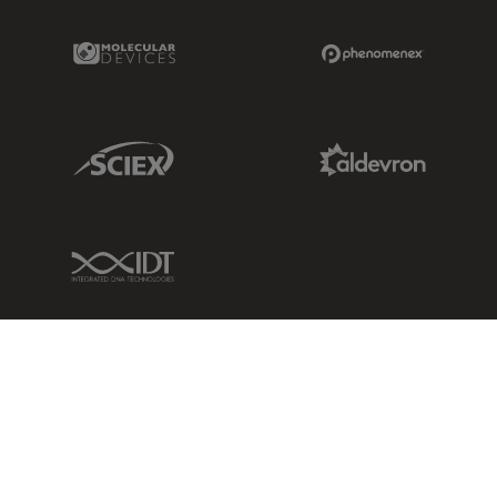
Molecular Devices Link
Phenomenex L
Sciex Link
Aldevron Link
IDT Link