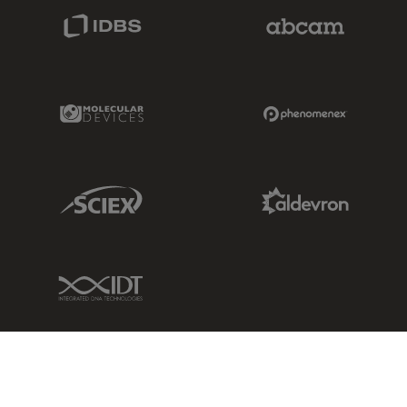
IDBS Link
Abcam Limited
Molecular Devices Link
Phenomenex L
Sciex Link
Aldevron Link
IDT Link