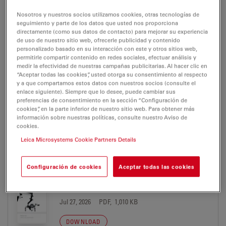
Jul 27, 2026
PDF, 3 MB
Nosotros y nuestros socios utilizamos cookies, otras tecnologías de
seguimiento y parte de los datos que usted nos proporciona
DOWNLOAD
directamente (como sus datos de contacto) para mejorar su experiencia
de uso de nuestro sitio web, ofrecerle publicidad y contenido
personalizado basado en su interacción con este y otros sitios web,
permitirle compartir contenido en redes sociales, efectuar análisis y
ErgonOptic Brochure MC-0000320 ES
medir la efectividad de nuestras campañas publicitarias. Al hacer clic en
Jul 27, 2026
PDF, 1 MB
“Aceptar todas las cookies”, usted otorga su consentimiento al respecto
y a que compartamos estos datos con nuestros socios (consulte el
enlace siguiente). Siempre que lo desee, puede cambiar sus
DOWNLOAD
preferencias de consentimiento en la sección “Configuración de
cookies”, en la parte inferior de nuestro sitio web. Para obtener más
información sobre nuestras políticas, consulte nuestro Aviso de
ErgonOptic Brochure MC-0000320 FR
cookies.
Jul 27, 2026
PDF, 1 MB
Leica Microsystems Cookie Partners Details
DOWNLOAD
Configuración de cookies
Aceptar todas las cookies
M525 F20 ENT Brochure MC-0000327 DE
Jul 27, 2026
PDF, 1,010 KB
DOWNLOAD