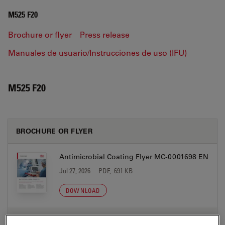
M525 F20
Brochure or flyer
Press release
Manuales de usuario/Instrucciones de uso (IFU)
M525 F20
BROCHURE OR FLYER
Antimicrobial Coating Flyer MC-0001698 EN
Jul 27, 2026
PDF, 691 KB
DOWNLOAD
ErgonOptic Brochure MC-0000320 EN