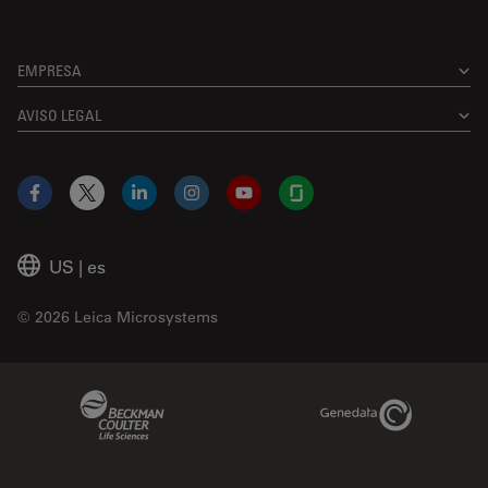
EMPRESA
AVISO LEGAL
Facebook
X
LinkedIn
Instagram
YouTube
Glassdoor
US
|
es
© 2026 Leica Microsystems
Beckman Coulter Link
Genedata Link