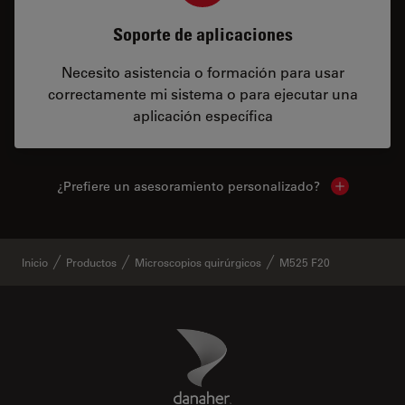
Soporte de aplicaciones
Necesito asistencia o formación para usar
correctamente mi sistema o para ejecutar una
aplicación específica
¿Prefiere un asesoramiento personalizado?
Show local 
Inicio
Productos
Microscopios quirúrgicos
M525 F20
Danaher Logo
Footer