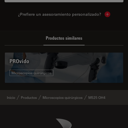
¿Prefiere un asesoramiento personalizado?
Show local 
Productos similares
PROvido
Microscopios quirúrgicos
Inicio
Productos
Microscopios quirúrgicos
M525 OH4
Danaher Logo
Footer