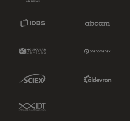
IDBS Link
Abcam Limited
Molecular Devices Link
Phenomenex L
Sciex Link
Aldevron Link
IDT Link