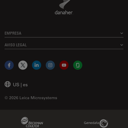
EMPRESA
AVISO LEGAL
Facebook
X
LinkedIn
Instagram
YouTube
Glassdoor
US
|
es
© 2026 Leica Microsystems
Beckman Coulter Link
Genedata Link