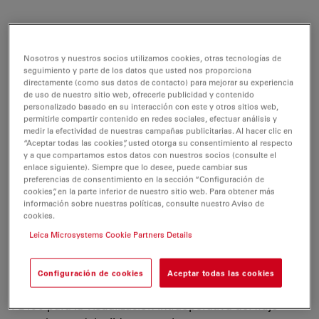
El microscopio quirúrgico Leica OH4 ofrece un grado
Nosotros y nuestros socios utilizamos cookies, otras tecnologías de
inmejorable de alcance, altura y espacio. El estativo de
seguimiento y parte de los datos que usted nos proporciona
suelo OH4 se mueve con facilidad y si se sueltan los
directamente (como sus datos de contacto) para mejorar su experiencia
frenos, el microscopio se estabiliza en solo 1,5
de uso de nuestro sitio web, ofrecerle publicidad y contenido
personalizado basado en su interacción con este y otros sitios web,
segundos y evita cualquier vibración.
permitirle compartir contenido en redes sociales, efectuar análisis y
medir la efectividad de nuestras campañas publicitarias. Al hacer clic en
Gracias a la integración de un nuevo cristal,
“Aceptar todas las cookies”, usted otorga su consentimiento al respecto
y a que compartamos estos datos con nuestros socios (consulte el
recubrimientos de cristal y parámetros de diseño,
la
enlace siguiente). Siempre que lo desee, puede cambiar sus
tecnología APO OptiChrome
de alta resolución
preferencias de consentimiento en la sección “Configuración de
proporciona una distancia de trabajo extensa y con
cookies”, en la parte inferior de nuestro sitio web. Para obtener más
información sobre nuestras políticas, consulte nuestro Aviso de
mayor profundidad de enfoque. En combinación con
cookies.
los innovadores sistemas de gestión de la luz
Leica Microsystems Cookie Partners Details
BrightCare y AutoIris, podrá operar con niveles de luz
más seguros y ver mucho más que nunca.
Configuración de cookies
Aceptar todas las cookies
El M525 OH4 también ofrece fluorescencias FL800 y
FL400 para la visualización intraoperativa del flujo