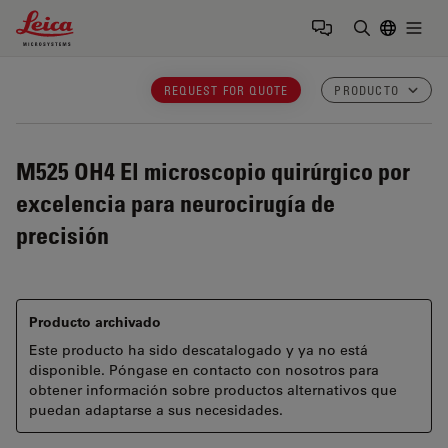
Leica Microsystems Logo
Togg
Introduzca
REQUEST FOR QUOTE
PRODUCTO
M525 OH4
El microscopio quirúrgico por
excelencia para neurocirugía de
precisión
Producto archivado
Este producto ha sido descatalogado y ya no está
disponible. Póngase en contacto con nosotros para
obtener información sobre productos alternativos que
puedan adaptarse a sus necesidades.