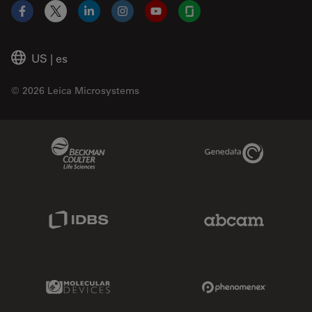
Facebook
X
LinkedIn
Instagram
YouTube
Glassdoor
US
|
es
© 2026 Leica Microsystems
Beckman Coulter Link
Genedata Link
IDBS Link
Abcam Limited
Molecular Devices Link
Phenomenex L