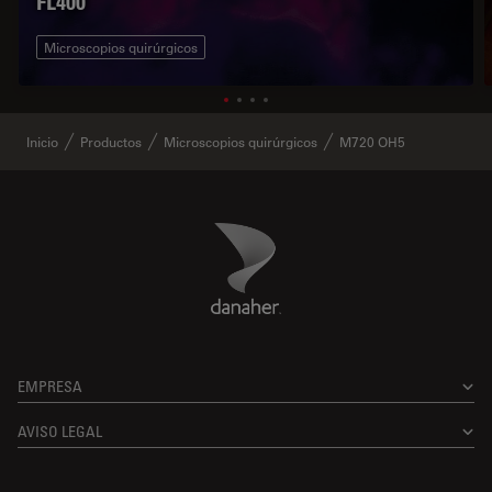
FL400
Microscopios quirúrgicos
Inicio
Productos
Microscopios quirúrgicos
M720 OH5
Danaher Logo
Footer
EMPRESA
AVISO LEGAL