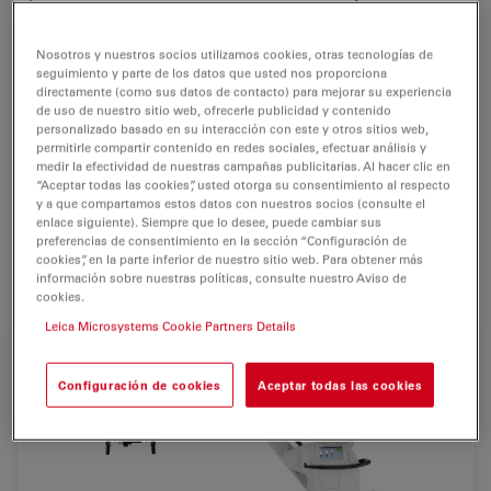
diseñado
a lo largo de un plano horizontal, lo que lo
hace
mucho más compacto
que los cabezales
Nosotros y nuestros socios utilizamos cookies, otras tecnologías de
tradicionales.
seguimiento y parte de los datos que usted nos proporciona
directamente (como sus datos de contacto) para mejorar su experiencia
de uso de nuestro sitio web, ofrecerle publicidad y contenido
Los nuevos tubos binoculares están diseñados con un
personalizado basado en su interacción con este y otros sitios web,
rango de inclinación de 115°
, lo que permite que los
permitirle compartir contenido en redes sociales, efectuar análisis y
usuarios puedan
trabajar cómodamente
.
medir la efectividad de nuestras campañas publicitarias. Al hacer clic en
“Aceptar todas las cookies”, usted otorga su consentimiento al respecto
y a que compartamos estos datos con nuestros socios (consulte el
Los innovadores
binoculares Butterfly
de Leica
enlace siguiente). Siempre que lo desee, puede cambiar sus
permiten que los oculares basculen de manera fácil y
preferencias de consentimiento en la sección “Configuración de
cookies”, en la parte inferior de nuestro sitio web. Para obtener más
rápida sobre un
segundo plano de visión
.
información sobre nuestras políticas, consulte nuestro Aviso de
cookies.
Leica Microsystems Cookie Partners Details
Configuración de cookies
Aceptar todas las cookies