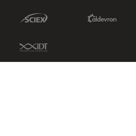
Sciex Link
Aldevron Link
IDT Link