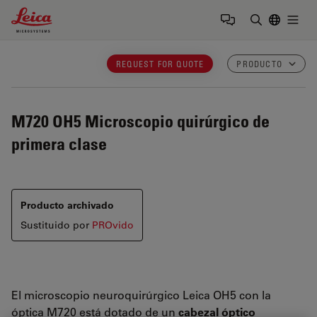
Leica Microsystems Logo
Togg
Introduzca
REQUEST FOR QUOTE
PRODUCTO
M720 OH5
Microscopio quirúrgico de
primera clase
Producto archivado
Sustituido por
PROvido
El microscopio neuroquirúrgico Leica OH5 con la
óptica M720 está dotado de un
cabezal óptico