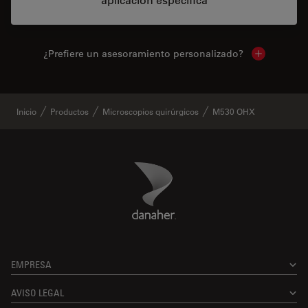
¿Prefiere un asesoramiento personalizado?
Show local 
Inicio
Productos
Microscopios quirúrgicos
M530 OHX
Danaher Logo
Footer
EMPRESA
AVISO LEGAL