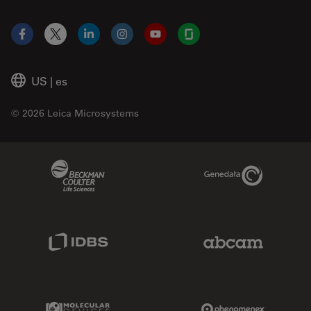
Facebook
X
LinkedIn
Instagram
YouTube
Glassdoor
US
|
es
© 2026 Leica Microsystems
Beckman Coulter Link
Genedata Link
IDBS Link
Abcam Limited
Molecular Devices Link
Phenomenex L