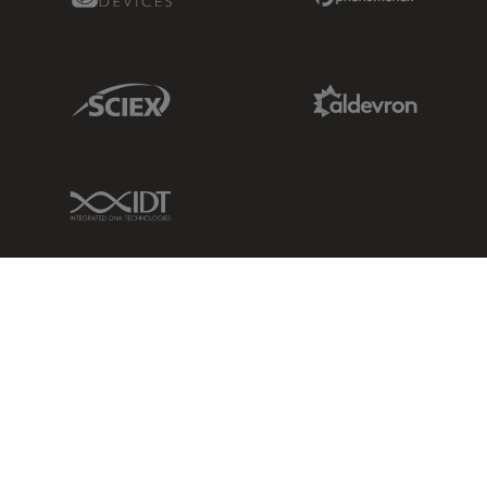
Sciex Link
Aldevron Link
IDT Link