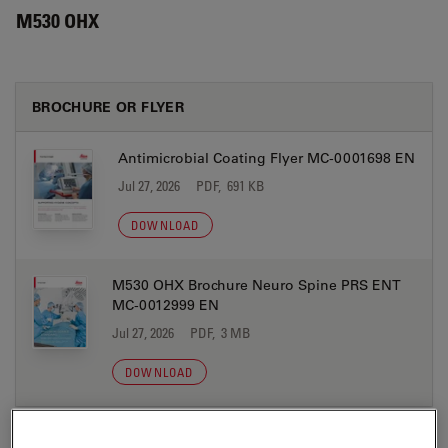
M530 OHX
BROCHURE OR FLYER
Antimicrobial Coating Flyer MC-0001698 EN
Jul 27, 2026
PDF, 691 KB
DOWNLOAD
M530 OHX Brochure Neuro Spine PRS ENT
MC-0012999 EN
Jul 27, 2026
PDF, 3 MB
DOWNLOAD