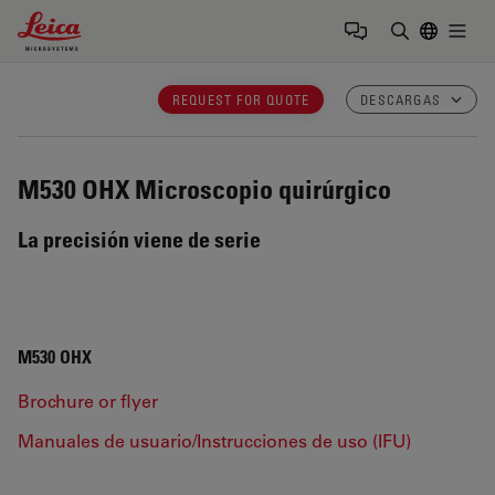
Leica Microsystems Logo
Togg
Introduzca
REQUEST FOR QUOTE
DESCARGAS
M530 OHX
Microscopio quirúrgico
La precisión viene de serie
M530 OHX
Brochure or flyer
Manuales de usuario/Instrucciones de uso (IFU)