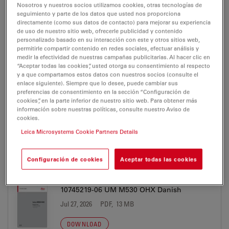
Nosotros y nuestros socios utilizamos cookies, otras tecnologías de
seguimiento y parte de los datos que usted nos proporciona
directamente (como sus datos de contacto) para mejorar su experiencia
MANUALES DE USUARIO/INSTRUCCIONES DE USO
de uso de nuestro sitio web, ofrecerle publicidad y contenido
(IFU)
personalizado basado en su interacción con este y otros sitios web,
permitirle compartir contenido en redes sociales, efectuar análisis y
medir la efectividad de nuestras campañas publicitarias. Al hacer clic en
10745219-06 UM M530 OHX Arabic
“Aceptar todas las cookies”, usted otorga su consentimiento al respecto
Jul 27, 2026
PDF, 13 MB
y a que compartamos estos datos con nuestros socios (consulte el
enlace siguiente). Siempre que lo desee, puede cambiar sus
preferencias de consentimiento en la sección “Configuración de
DOWNLOAD
cookies”, en la parte inferior de nuestro sitio web. Para obtener más
información sobre nuestras políticas, consulte nuestro Aviso de
cookies.
10745219-06 UM M530 OHX Chinese
Leica Microsystems Cookie Partners Details
Jul 27, 2026
PDF, 13 MB
DOWNLOAD
Configuración de cookies
Aceptar todas las cookies
10745219-06 UM M530 OHX Danish
Jul 27, 2026
PDF, 13 MB
DOWNLOAD