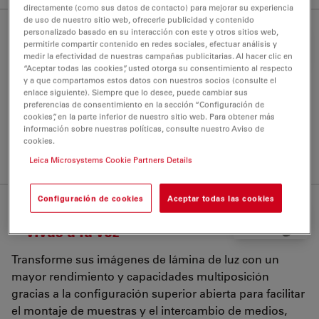
directamente (como sus datos de contacto) para mejorar su experiencia
de uso de nuestro sitio web, ofrecerle publicidad y contenido
Explora la vida en
personalizado basado en su interacción con este y otros sitios web,
1
permitirle compartir contenido en redes sociales, efectuar análisis y
profundidad
medir la efectividad de nuestras campañas publicitarias. Al hacer clic en
“Aceptar todas las cookies”, usted otorga su consentimiento al respecto
y a que compartamos estos datos con nuestros socios (consulte el
Siga la escala espaciotemporal de sus sistemas a
enlace siguiente). Siempre que lo desee, puede cambiar sus
medida que crecen desde células individuales hasta
preferencias de consentimiento en la sección “Configuración de
tejidos o organismos, con imágenes volumétricas
cookies”, en la parte inferior de nuestro sitio web. Para obtener más
información sobre nuestras políticas, consulte nuestro Aviso de
profundas que proporcionan una visión detallada y
cookies.
completa de la muestra a lo largo del tiempo.
Leica Microsystems Cookie Partners Details
Configuración de cookies
Aceptar todas las cookies
Explore varias muestras
2
vivas a la vez
Transforme sus imágenes de lámina de luz con un
mayor rendimiento y capacidades multiposición
gracias a la configuración superior abierta para facilitar
el montaje de muestras y el intercambio de medios,