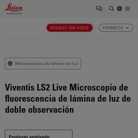
Leica Microsystems Logo
Togg
Introduzca
REQUEST FOR QUOTE
PRODUCTO
Microscopios de lámina de luz
⋯
Viventis LS2 Live
Microscopio de
fluorescencia de lámina de luz de
doble observación
Producto archivado