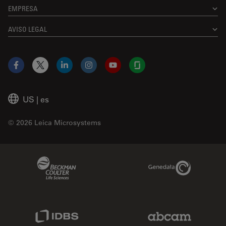
EMPRESA
AVISO LEGAL
Facebook
X
LinkedIn
Instagram
YouTube
Glassdoor
US
|
es
© 2026 Leica Microsystems
Beckman Coulter Link
Genedata Link
IDBS Link
Abcam Limited