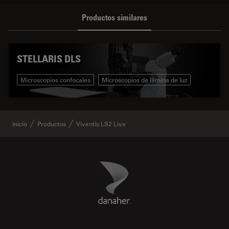
Productos similares
STELLARIS DLS
Microscopios confocales
Microscopios de lámina de luz
Inicio
Productos
Viventis LS2 Live
Danaher Logo
Footer