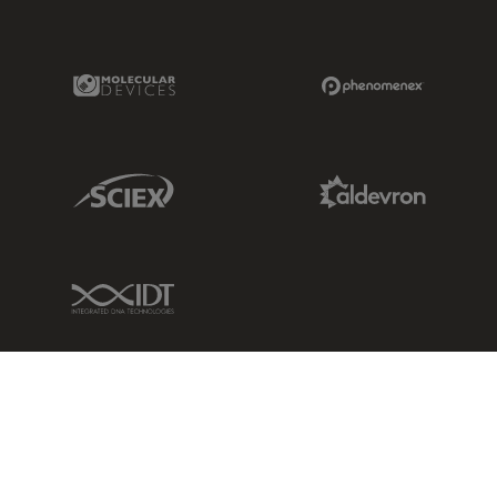
Molecular Devices Link
Phenomenex L
Sciex Link
Aldevron Link
IDT Link